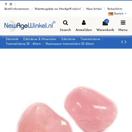
Bestellinformationen
Rabattangebote von NewAgeWinkel.nl
Neue Artikel
Verkaufshits
Deutsch
0
Search
Anmelden
Warenkorb
Menu
Startseite
Edelsteine & Mineralien
Edelsteine
Trommelsteine
Trommelsteine 25 - 40mm
Rosenquarz trommelstein 25-40mm