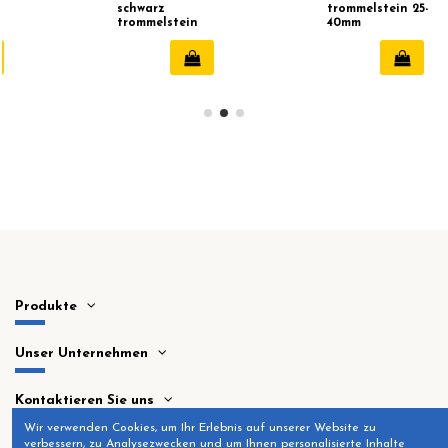
schwarz
trommelstein 25-
trommelstein
40mm
25-40mm
Produkte
Unser Unternehmen
Kontaktieren Sie uns
Wir verwenden Cookies, um Ihr Erlebnis auf unserer Website zu
verbessern, zu Analysezwecken und um Ihnen personalisierte Inhalte