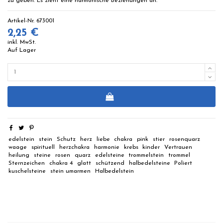
zu geben. Es zieht eine harmonische Beziehungen an.
Artikel-Nr.
673001
2,25 €
inkl. MwSt.
Auf Lager
edelstein
stein
Schutz
herz
liebe
chakra
pink
stier
rosenquarz
waage
spirituell
herzchakra
harmonie
krebs
kinder
Vertrauen
heilung
steine
rosen
quarz
edelsteine
trommelstein
trommel
Sternzeichen
chakra 4
glatt
schützend
halbedelsteine
Poliert
kuschelsteine
stein umarmen
Halbedelstein