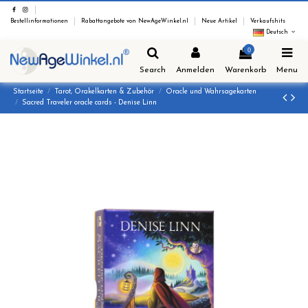
Bestellinformationen
Rabattangebote von NewAgeWinkel.nl
Neue Artikel
Verkaufshits
Deutsch
0
Search
Anmelden
Warenkorb
Menu
Startseite
Tarot, Orakelkarten & Zubehör
Oracle und Wahrsagekarten
Sacred Traveler oracle cards - Denise Linn