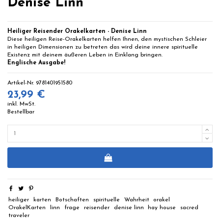
Denise Linn
Heiliger Reisender Orakelkarten - Denise Linn
Diese heiligen Reise-Orakelkarten helfen Ihnen, den mystischen Schleier
in heiligen Dimensionen zu betreten das wird deine innere spirituelle
Existenz mit deinem äußeren Leben in Einklang bringen.
Englische Ausgabe!
Artikel-Nr.
9781401951580
23,99 €
inkl. MwSt.
Bestellbar
heiliger
karten
Botschaften
spirituelle
Wahrheit
orakel
OrakelKarten
linn
frage
reisender
denise linn
hay house
sacred
traveler