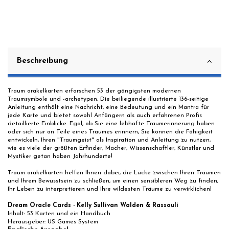
Beschreibung
Traum orakelkarten erforschen 53 der gängigsten modernen
Traumsymbole und -archetypen. Die beiliegende illustrierte 136-seitige
Anleitung enthält eine Nachricht, eine Bedeutung und ein Mantra für
jede Karte und bietet sowohl Anfängern als auch erfahrenen Profis
detaillierte Einblicke. Egal, ob Sie eine lebhafte Traumerinnerung haben
oder sich nur an Teile eines Traumes erinnern, Sie können die Fähigkeit
entwickeln, Ihren "Traumgeist" als Inspiration und Anleitung zu nutzen,
wie es viele der größten Erfinder, Macher, Wissenschaftler, Künstler und
Mystiker getan haben Jahrhunderte!
Traum orakelkarten helfen Ihnen dabei, die Lücke zwischen Ihren Träumen
und Ihrem Bewusstsein zu schließen, um einen sensibleren Weg zu finden,
Ihr Leben zu interpretieren und Ihre wildesten Träume zu verwirklichen!
Dream Oracle Cards - Kelly Sullivan Walden & Rassouli
Inhalt: 53 Karten und ein Handbuch
Herausgeber: US Games System