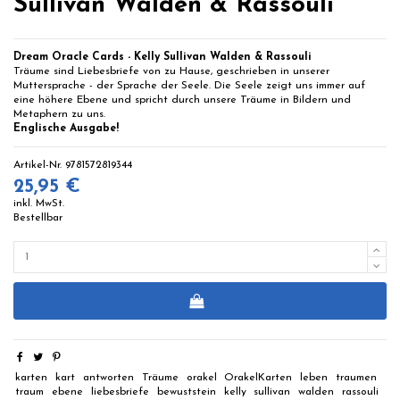
Sullivan Walden & Rassouli
Dream Oracle Cards - Kelly Sullivan Walden & Rassouli
Träume sind Liebesbriefe von zu Hause, geschrieben in unserer
Muttersprache - der Sprache der Seele. Die Seele zeigt uns immer auf
eine höhere Ebene und spricht durch unsere Träume in Bildern und
Metaphern zu uns.
Englische Ausgabe!
Artikel-Nr.
9781572819344
25,95 €
inkl. MwSt.
Bestellbar
karten
kart
antworten
Träume
orakel
OrakelKarten
leben
traumen
traum
ebene
liebesbriefe
bewuststein
kelly
sullivan
walden
rassouli