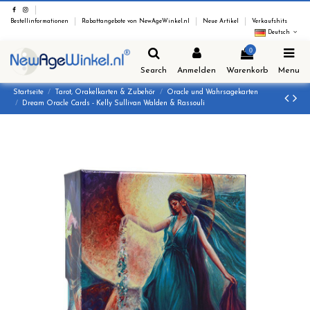
Bestellinformationen
Rabattangebote von NewAgeWinkel.nl
Neue Artikel
Verkaufshits
Deutsch
0
Search
Anmelden
Warenkorb
Menu
Startseite
Tarot, Orakelkarten & Zubehör
Oracle und Wahrsagekarten
Dream Oracle Cards - Kelly Sullivan Walden & Rassouli