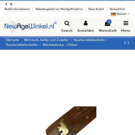
Bestellinformationen
Rabattangebote von NewAgeWinkel.nl
Neue Artikel
Verkaufshits
Deutsch
0
Search
Anmelden
Warenkorb
Menu
Startseite
Weihrauch, Salbei und Zubehör
Räucherstäbchenhalter
Räucherstäbchenhalter
Wierookplankje - Olifant