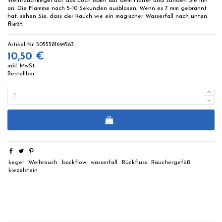
Weihrauchkegel auf das Loch oben auf dem Halter und zünden Sie ihn
an. Die Flamme nach 5-10 Sekunden ausblasen. Wenn es 7 mm gebrannt
hat, sehen Sie, dass der Rauch wie ein magischer Wasserfall nach unten
fließt.
Artikel-Nr.
5055581694563
10,50 €
inkl. MwSt.
Bestellbar
kegel
Weihrauch
backflow
wasserfall
Rückfluss
Räuchergefäß
kiezelstein