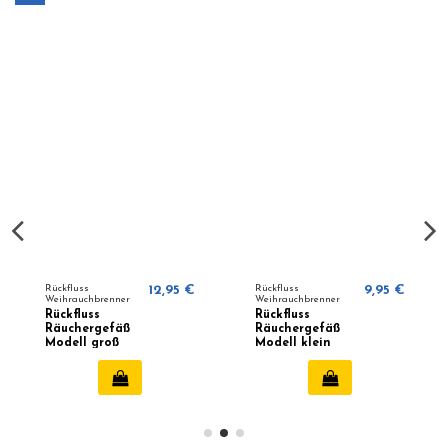
Rückfluss
12,95 €
Rückfluss
9,95 €
Weihrauchbrenner
Weihrauchbrenner
Rückfluss
Rückfluss
Räuchergefäß
Räuchergefäß
Modell groß
Modell klein
Kiezelstein
Kiezelstein