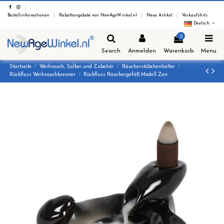
Bestellinformationen
Rabattangebote von NewAgeWinkel.nl
Neue Artikel
Verkaufshits
Deutsch
0
Search
Anmelden
Warenkorb
Menu
Startseite
Weihrauch, Salbei und Zubehör
Räucherstäbchenhalter
Rückfluss Weihrauchbrenner
Rückfluss Räuchergefäß Modell Zen