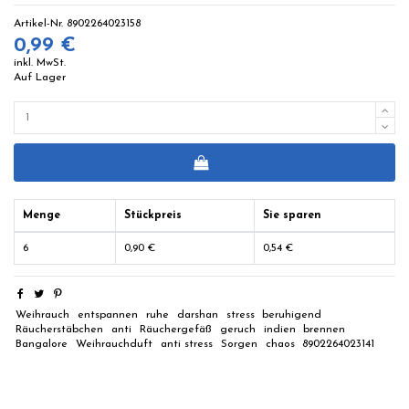
Artikel-Nr.
8902264023158
0,99 €
inkl. MwSt.
Auf Lager
Menge
Stückpreis
Sie sparen
6
0,90 €
0,54 €
Weihrauch
entspannen
ruhe
darshan
stress
beruhigend
Räucherstäbchen
anti
Räuchergefäß
geruch
indien
brennen
Bangalore
Weihrauchduft
anti stress
Sorgen
chaos
8902264023141