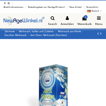
Bestellinformationen
Rabattangebote von NewAgeWinkel.nl
Neue Artikel
Verkaufshits
Deutsch
0
Search
Anmelden
Warenkorb
Menu
Startseite
Weihrauch, Salbei und Zubehör
Weihrauch pro Marke
Darshan Weihrauch
Anti Stress Weihrauch (Darshan)