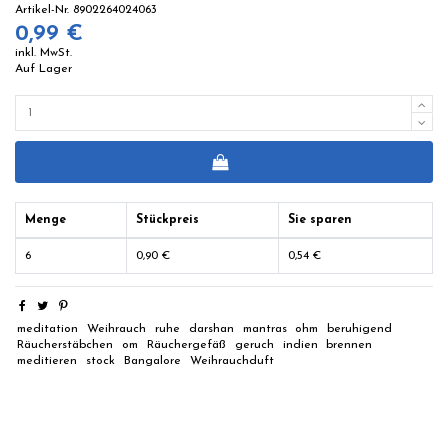
Artikel-Nr.
8902264024063
0,99 €
inkl. MwSt.
Auf Lager
Menge
Stückpreis
Sie sparen
6
0,90 €
0,54 €
meditation
Weihrauch
ruhe
darshan
mantras
ohm
beruhigend
Räucherstäbchen
om
Räuchergefäß
geruch
indien
brennen
meditieren
stock
Bangalore
Weihrauchduft