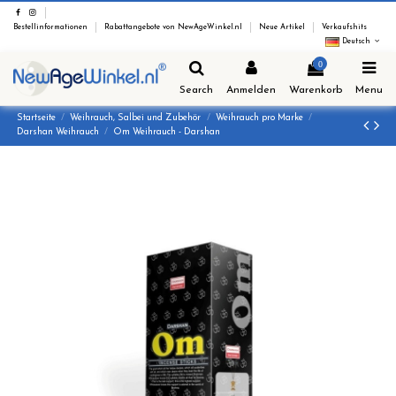
Bestellinformationen
Rabattangebote von NewAgeWinkel.nl
Neue Artikel
Verkaufshits
Deutsch
0
Search
Anmelden
Warenkorb
Menu
Startseite
Weihrauch, Salbei und Zubehör
Weihrauch pro Marke
Darshan Weihrauch
Om Weihrauch - Darshan