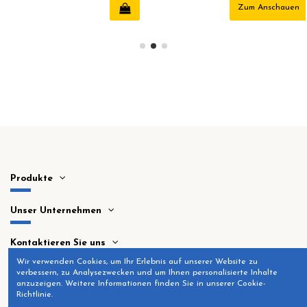
Zum Anschauen
Produkte
Unser Unternehmen
Kontaktieren Sie uns
Wir verwenden Cookies, um Ihr Erlebnis auf unserer Website zu
verbessern, zu Analysezwecken und um Ihnen personalisierte Inhalte
anzuzeigen. Weitere Informationen finden Sie in unserer Cookie-
Richtlinie.