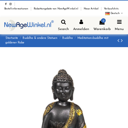
Bestellinformationen
Rabattangebote von NewAgeWinkel.nl
Neue Artikel
Verkaufshits
Deutsch
0
Search
Anmelden
Warenkorb
Menu
Startseite
Buddha & andere Statuen
Buddha
Meditationsbuddha mit
goldener Robe