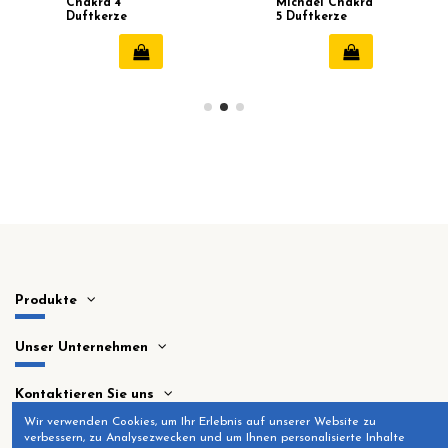
Chakra 4
Michael Chakra
Duftkerze
5 Duftkerze
Produkte
Unser Unternehmen
Kontaktieren Sie uns
Wir verwenden Cookies, um Ihr Erlebnis auf unserer Website zu
verbessern, zu Analysezwecken und um Ihnen personalisierte Inhalte