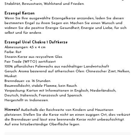
Stabilität, Bewusstsein, Wohlstand und Frieden.
Erzengel Kerzen
Wenn Sie Ihre ausgewählte Erzengelkerze anzünden, laden Sie diesen
bestimmten Engel zu ihrem Segen ein. Machen Sie einen Wunsch und
widmen Sie die positive Energie Gesundheit, Energie und Liebe, für sich
selbst und für andere.
Erzengel Uriel Chakra 1 Duftkerze
Abmessungen: 4,5 x 4 cm
Farbe: Rot
Stearin-Kerze aus recyceltem Glas.
Fair Trade (WFTO) zertifiziert
100% pflanzliches Palmwachs aus nachhaltiger Landwirtschaft
Geruch: Aroma basierend auf ätherischen Ölen: Chinesischer Zimt, Nelken,
Muskat.
Brenndauer: ca. 16 Stunden.
Baumwolldocht, stabile Flamme, kein Rauch.
Verpackung: Karton mit Informationen in Englisch, Niederländisch,
Deutsch, Italienisch, Französisch und Spanisch.
Hergestellt in: Indonesien.
Hinweis!
Außerhalb der Reichweite von Kindern und Haustieren
platzieren. Stellen Sie die Kerze nicht an einen zugigen Ort, dies verkürzt
die Brenndauer und lässt eine brennende Kerze nicht unbeaufsichtigt.
Auf eine hitzebeständige Oberfläche legen.