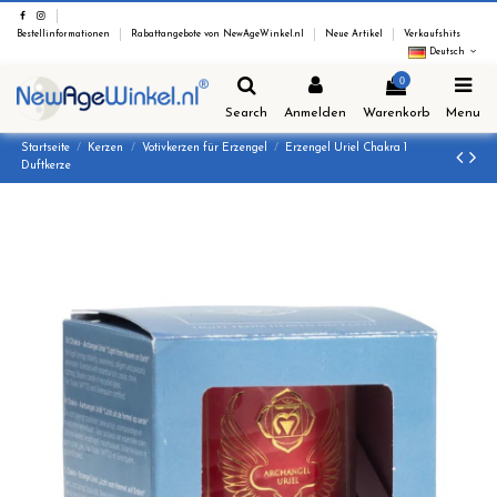
Bestellinformationen
Rabattangebote von NewAgeWinkel.nl
Neue Artikel
Verkaufshits
Deutsch
0
Search
Anmelden
Warenkorb
Menu
Startseite
Kerzen
Votivkerzen für Erzengel
Erzengel Uriel Chakra 1
Duftkerze