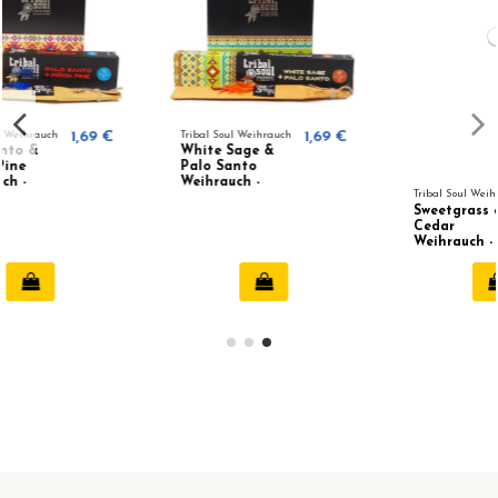
1,69 €
Tribal Soul Weihrauch
1,69 €
Tribal Soul Weihrauch
1,69
Sweetgrass &
White Sage
Cedar
Weihrauch -
Weihrauch -
Tribal Soul
Tribal Soul