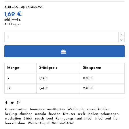
Artikel-Nr.
8901684614755
1,69 €
inkl. MwSt.
Auf Lager
Menge
Stückpreis
Sie sparen
3
1,59 €
0,30 €
12
1,49 €
2,40 €
konzentration
harmonie
meditation
Weihrauch
copal
kirchen
heilung
darshan
masala
frieden
Kräuter
seele
heilen
schamanen
mediation
Stück
rauch
soul
Reinigungsritual
tribal
tribal soul
hari
hari darshan
Weißer Copal
8901684614762