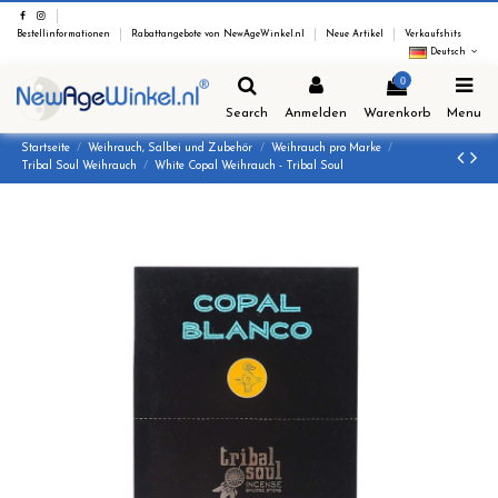
Bestellinformationen
Rabattangebote von NewAgeWinkel.nl
Neue Artikel
Verkaufshits
Deutsch
0
Search
Anmelden
Warenkorb
Menu
Startseite
Weihrauch, Salbei und Zubehör
Weihrauch pro Marke
Tribal Soul Weihrauch
White Copal Weihrauch - Tribal Soul