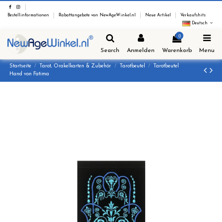
Bestellinformationen
Rabattangebote von NewAgeWinkel.nl
Neue Artikel
Verkaufshits
Deutsch
0
Search
Anmelden
Warenkorb
Menu
Startseite
Tarot, Orakelkarten & Zubehör
Tarotbeutel
Tarotbeutel
Hand von Fatima