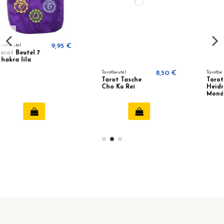
 €
Tarotbeutel
8,50 €
Tarotbeutel
9,95 €
Tarot Tasche
Tarotbeutel
Cho Ku Rei
Heidnischer
Mond