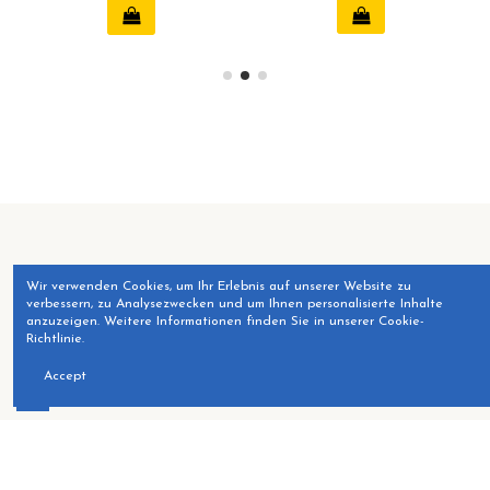
Produkte
Wir verwenden Cookies, um Ihr Erlebnis auf unserer Website zu
verbessern, zu Analysezwecken und um Ihnen personalisierte Inhalte
anzuzeigen. Weitere Informationen finden Sie in unserer Cookie-
Unser Unternehmen
Richtlinie.
Accept
Kontaktieren Sie uns