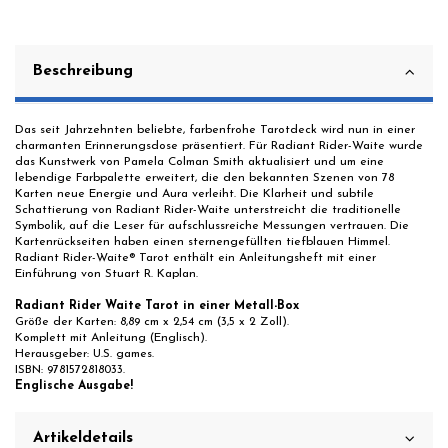
Beschreibung
Das seit Jahrzehnten beliebte, farbenfrohe Tarotdeck wird nun in einer
charmanten Erinnerungsdose präsentiert. Für Radiant Rider-Waite wurde
das Kunstwerk von Pamela Colman Smith aktualisiert und um eine
lebendige Farbpalette erweitert, die den bekannten Szenen von 78
Karten neue Energie und Aura verleiht. Die Klarheit und subtile
Schattierung von Radiant Rider-Waite unterstreicht die traditionelle
Symbolik, auf die Leser für aufschlussreiche Messungen vertrauen. Die
Kartenrückseiten haben einen sternengefüllten tiefblauen Himmel.
Radiant Rider-Waite® Tarot enthält ein Anleitungsheft mit einer
Einführung von Stuart R. Kaplan.
Radiant Rider Waite Tarot in einer Metall-Box
Größe der Karten: 8,89 cm x 2,54 cm (3,5 x 2 Zoll).
Komplett mit Anleitung (Englisch).
Herausgeber: U.S. games.
ISBN: 9781572818033.
Englische Ausgabe!
Artikeldetails