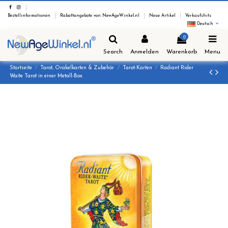
Bestellinformationen
Rabattangebote von NewAgeWinkel.nl
Neue Artikel
Verkaufshits
Deutsch
0
Search
Anmelden
Warenkorb
Menu
Startseite
Tarot, Orakelkarten & Zubehör
Tarot-Karten
Radiant Rider
Waite Tarot in einer Metall-Box