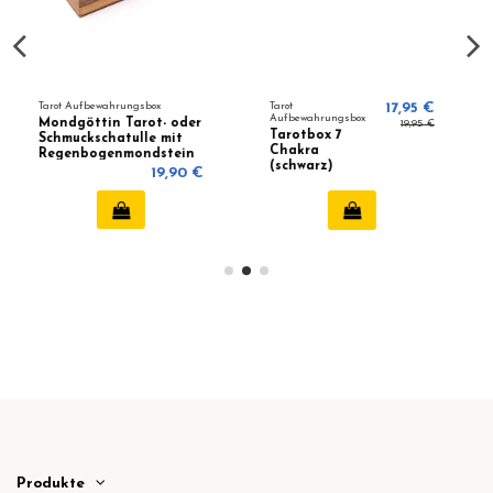
Tarot
17,95 €
Tarot
12,95
Aufbewahrungsbox
Aufbewahrungsbox
- oder
19,95 €
Tarotbox 7
Tarotbox Om
mit
Chakra
Mani Padme
stein
(schwarz)
Hum (silberne
9,90 €
Farbe)
Produkte