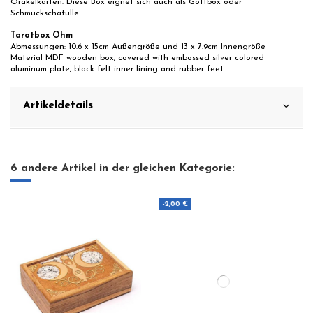
Orakelkarten. Diese Box eignet sich auch als Gottbox oder
Schmuckschatulle.
Tarotbox Ohm
Abmessungen: 10.6 x 15cm Außengröße und 13 x 7.9cm Innengröße
Material MDF wooden box, covered with embossed silver colored
aluminum plate, black felt inner lining and rubber feet...
Artikeldetails
6 andere Artikel in der gleichen Kategorie:
-2,00 €