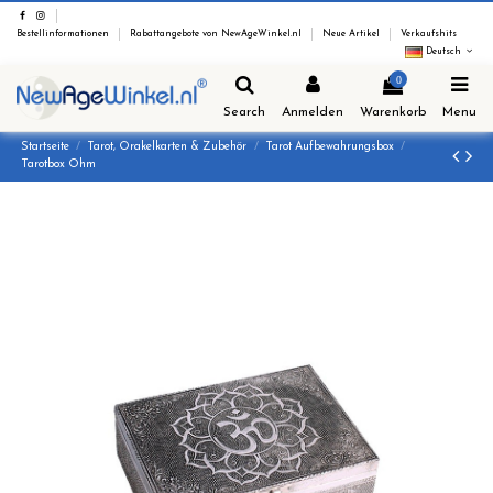
Bestellinformationen
Rabattangebote von NewAgeWinkel.nl
Neue Artikel
Verkaufshits
Deutsch
0
Search
Anmelden
Warenkorb
Menu
Startseite
Tarot, Orakelkarten & Zubehör
Tarot Aufbewahrungsbox
Tarotbox Ohm