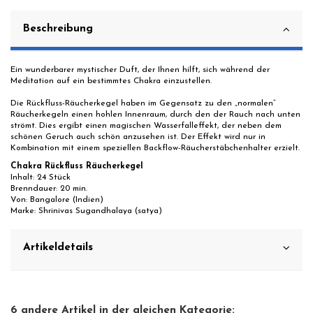
Beschreibung
Ein wunderbarer mystischer Duft, der Ihnen hilft, sich während der
Meditation auf ein bestimmtes Chakra einzustellen.
Die Rückfluss-Räucherkegel haben im Gegensatz zu den „normalen“
Räucherkegeln einen hohlen Innenraum, durch den der Rauch nach unten
strömt. Dies ergibt einen magischen Wasserfalleffekt, der neben dem
schönen Geruch auch schön anzusehen ist. Der Effekt wird nur in
Kombination mit einem speziellen Backflow-Räucherstäbchenhalter erzielt.
Chakra Rückfluss Räucherkegel
Inhalt: 24 Stück
Brenndauer: 20 min.
Von: Bangalore (Indien)
Marke: Shrinivas Sugandhalaya (satya)
Artikeldetails
6 andere Artikel in der gleichen Kategorie: