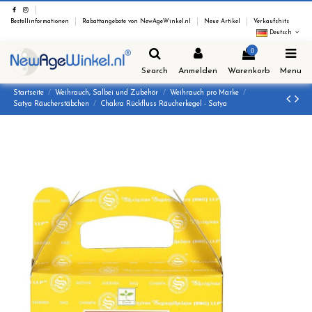
Bestellinformationen
Rabattangebote von NewAgeWinkel.nl
Neue Artikel
Verkaufshits
Deutsch
0
Search
Anmelden
Warenkorb
Menu
Startseite
Weihrauch, Salbei und Zubehör
Weihrauch pro Marke
Satya Räucherstäbchen
Chakra Rückfluss Räucherkegel - Satya