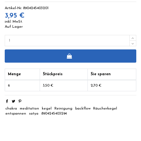
Artikel-Nr.
8904245403201
3,95 €
inkl. MwSt.
Auf Lager
Menge
Stückpreis
Sie sparen
6
3,50 €
2,70 €
chakra
meditation
kegel
Reinigung
backflow
Räucherkegel
entspannen
satya
8904245403294