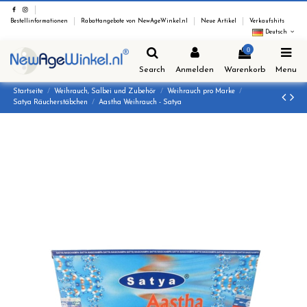
Bestellinformationen
Rabattangebote von NewAgeWinkel.nl
Neue Artikel
Verkaufshits
Deutsch
0
Search
Anmelden
Warenkorb
Menu
Startseite
Weihrauch, Salbei und Zubehör
Weihrauch pro Marke
Satya Räucherstäbchen
Aastha Weihrauch - Satya