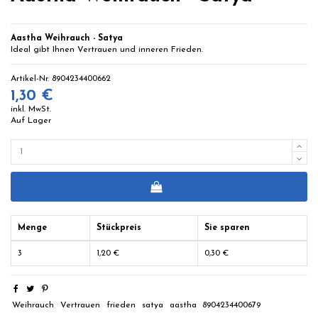
Aastha Weihrauch - Satya
Ideal gibt Ihnen Vertrauen und inneren Frieden.
Artikel-Nr.
8904234400662
1,30 €
inkl. MwSt.
Auf Lager
Menge
Stückpreis
Sie sparen
3
1,20 €
0,30 €
Weihrauch
Vertrauen
frieden
satya
aastha
8904234400679