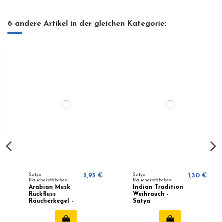
6 andere Artikel in der gleichen Kategorie:
Satya
3,95 €
Satya
1,30 €
Räucherstäbchen
Räucherstäbchen
Arabian Musk
Indian Tradition
Rückfluss
Weihrauch -
Räucherkegel -
Satya
Satya