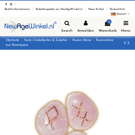
Bestellinformationen
Rabattangebote von NewAgeWinkel.nl
Neue Artikel
Verkaufshits
Deutsch
0
Search
Anmelden
Warenkorb
Menu
Startseite
Tarot, Orakelkarten & Zubehör
Runen Steine
Runensteine
aus Rosenquarz