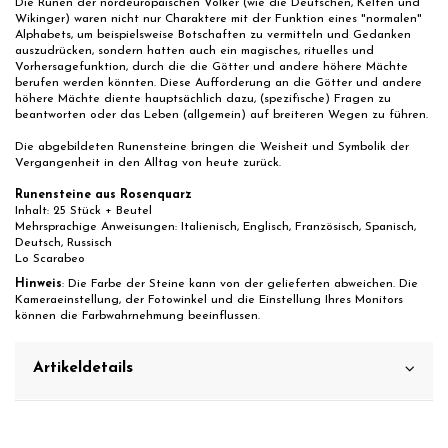
Die Runen der nordeuropäischen Völker (wie die Deutschen, Kelten und
Wikinger) waren nicht nur Charaktere mit der Funktion eines "normalen"
Alphabets, um beispielsweise Botschaften zu vermitteln und Gedanken
auszudrücken, sondern hatten auch ein magisches, rituelles und
Vorhersagefunktion, durch die die Götter und andere höhere Mächte
berufen werden könnten. Diese Aufforderung an die Götter und andere
höhere Mächte diente hauptsächlich dazu, (spezifische) Fragen zu
beantworten oder das Leben (allgemein) auf breiteren Wegen zu führen.
Die abgebildeten Runensteine bringen die Weisheit und Symbolik der
Vergangenheit in den Alltag von heute zurück.
Runensteine aus Rosenquarz
Inhalt: 25 Stück + Beutel
Mehrsprachige Anweisungen: Italienisch, Englisch, Französisch, Spanisch,
Deutsch, Russisch
Lo Scarabeo
Hinweis
: Die Farbe der Steine ​​kann von der gelieferten abweichen. Die
Kameraeinstellung, der Fotowinkel und die Einstellung Ihres Monitors
können die Farbwahrnehmung beeinflussen.
Artikeldetails