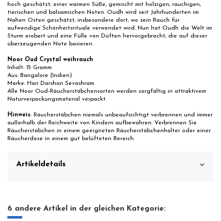
hoch geschätzt, einer warmen Süße, gemischt mit holzigen, rauchigen,
tierischen und balsamischen Noten. Oudh wird seit Jahrhunderten im
Nahen Osten geschätzt, insbesondere dort, wo sein Rauch für
aufwendige Schönheitsrituale verwendet wird. Nun hat Oudh die Welt im
Sturm erobert und eine Fülle von Düften hervorgebracht, die auf dieser
überzeugenden Note basieren.
Noor Oud Crystal weihrauch
Inhalt: 15 Gramm
Aus: Bangalore (Indien)
Marke: Hari Darshan Sevashram
Alle Noor Oud-Räucherstäbchensorten werden sorgfältig in attraktivem
Naturverpackungsmaterial verpackt.
Hinweis
: Räucherstäbchen niemals unbeaufsichtigt verbrennen und immer
außerhalb der Reichweite von Kindern aufbewahren. Verbrennen Sie
Räucherstäbchen in einem geeigneten Räucherstäbchenhalter oder einer
Räucherdose in einem gut belüfteten Bereich.
Artikeldetails
6 andere Artikel in der gleichen Kategorie: