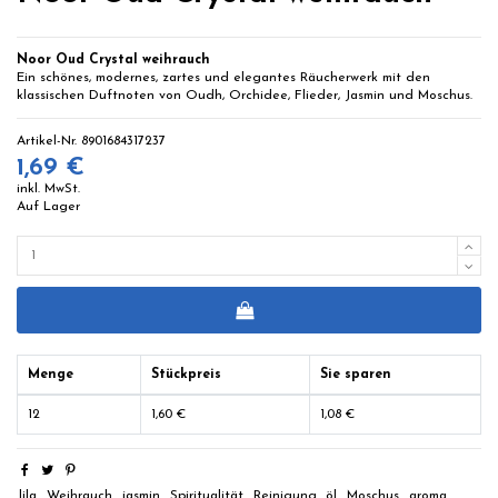
Noor Oud Crystal weihrauch
Ein schönes, modernes, zartes und elegantes Räucherwerk mit den
klassischen Duftnoten von Oudh, Orchidee, Flieder, Jasmin und Moschus.
Artikel-Nr.
8901684317237
1,69 €
inkl. MwSt.
Auf Lager
Menge
Stückpreis
Sie sparen
12
1,60 €
1,08 €
lila
Weihrauch
jasmin
Spiritualität
Reinigung
öl
Moschus
aroma