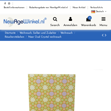
Bestellinformationen
Rabattangebote von NewAgeWinkel.nl
Neue Artikel
Verkaufshits
Deutsch
0
Search
Anmelden
Warenkorb
Menu
Startseite
Weihrauch, Salbei und Zubehör
Weihrauch
Räucherstäbchen
Noor Oud Crystal weihrauch