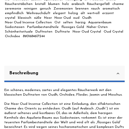
Räucherstäbchen
kristall
blumen
holz
arabisch
Räuchergefäß
charme
zeremonie
reinigen
geruch
Zeremonien
brennen
rauch
aromatisch
empfindlich
Weihrauchduft
elegant
holzig
alt
wertvoll
erzürnt
crystal
klassisch
süße
Noor
Noor Oud
oud
Oudh
Noor Oud Incense Collection
Ost
selten
harzig
Aquarienbaum
Südostasien
Parfümbestandteile
flüssiges Gold
Naher Osten
Schönheitsrituale
Duftnoten
Duftnote
Noor Oud Crystal
Oud Crystal
Orchidee
8901684617244
Beschreibung
Ein schönes, modernes, zartes und elegantes Räucherwerk mit den
klassischen Duftnoten von Oudh, Orchidee, Flieder, Jasmin und Moschus.
Die Noor Oud Incense Collection ist eine Einladung, den olfaktorischen
Charme des Orients zu entdecken. Oudh (auf Arabisch „Oudh“) ist ein
äußerst seltenes und kostbares Öl, das im Adlerholz, dem harzigen
Kernholz des Aquilaria-Baums aus Südostasien, vorkommt. Es ist einer der
teuersten Parfümbestandteile der Welt und wird oft als „flüssiges Gold“
bezeichnet. Es wird wegen seines hocharomatischen und komplexen Dufts