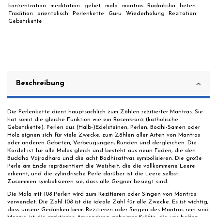
konzentration
meditation
gebet
mala
mantras
Rudraksha
beten
Tradition
orientalisch
Perlenkette
Guru
Wiederholung
Rezitation
Gebetskette
Beschreibung
Die Perlenkette dient hauptsächlich zum Zählen rezitierter Mantras. Sie
hat somit die gleiche Funktion wie ein Rosenkranz (katholische
Gebetskette). Perlen aus (Halb-)Edelsteinen, Perlen, Bodhi-Samen oder
Holz eignen sich für viele Zwecke, zum Zählen aller Arten von Mantras
oder anderen Gebeten, Verbeugungen, Runden und dergleichen. Die
Kordel ist für alle Malas gleich und besteht aus neun Fäden, die den
Buddha Vajradhara und die acht Bodhisattvas symbolisieren. Die große
Perle am Ende repräsentiert die Weisheit, die die vollkommene Leere
erkennt, und die zylindrische Perle darüber ist die Leere selbst.
Zusammen symbolisieren sie, dass alle Gegner besiegt sind.
Die Mala mit 108 Perlen wird zum Rezitieren oder Singen von Mantras
verwendet. Die Zahl 108 ist die ideale Zahl für alle Zwecke. Es ist wichtig,
dass unsere Gedanken beim Rezitieren oder Singen des Mantras rein sind.