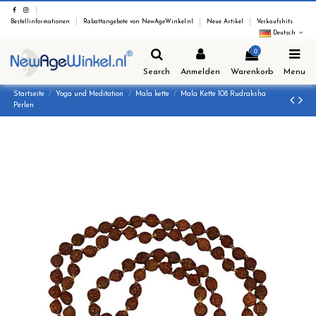
Bestellinformationen
Rabattangebote von NewAgeWinkel.nl
Neue Artikel
Verkaufshits
Deutsch
0
Search
Anmelden
Warenkorb
Menu
Startseite
Yoga und Meditation
Mala kette
Mala Kette 108 Rudraksha
Perlen