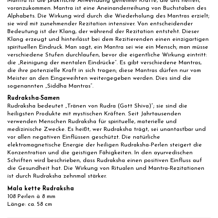
Mantra ist die praktische Anwendung geheimer Kräfte, die uns helfen,
voranzukommen. Mantra ist eine Aneinanderreihung von Buchstaben des
Alphabets. Die Wirkung wird durch die Wiederholung des Mantras erzielt;
sie wird mit zunehmender Rezitation intensiver. Von entscheidender
Bedeutung ist der Klang, der während der Rezitation entsteht. Dieser
Klang erzeugt und hinterlässt bei dem Rezitierenden einen einzigartigen
spirituellen Eindruck. Man sagt, ein Mantra sei wie ein Mensch; man müsse
verschiedene Stufen durchlaufen, bevor die eigentliche Wirkung eintritt:
die „Reinigung der mentalen Eindrücke“. Es gibt verschiedene Mantras,
die ihre potenzielle Kraft in sich tragen; diese Mantras dürfen nur vom
Meister an den Eingeweihten weitergegeben werden. Dies sind die
sogenannten „Siddha Mantras“.
Rudraksha-Samen
Rudraksha bedeutet „Tränen von Rudra (Gott Shiva)“; sie sind die
heiligsten Produkte mit mystischen Kräften. Seit Jahrtausenden
verwenden Menschen Rudraksha für spirituelle, materielle und
medizinische Zwecke. Es heißt, wer Rudraksha trägt, sei unantastbar und
vor allen negativen Einflüssen geschützt. Die natürliche
elektromagnetische Energie der heiligen Rudraksha-Perlen steigert die
Konzentration und die geistigen Fähigkeiten. In den ayurvedischen
Schriften wird beschrieben, dass Rudraksha einen positiven Einfluss auf
die Gesundheit hat. Die Wirkung von Ritualen und Mantra-Rezitationen
ist durch Rudraksha zehnmal stärker.
Mala kette Rudraksha
108 Perlen à 8 mm
Länge: ca. 58 cm