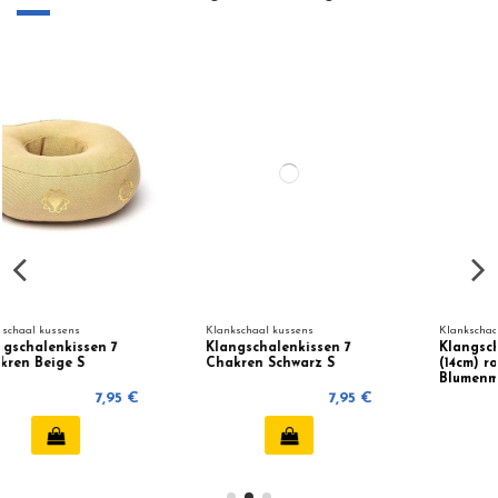
Klankschaal kussens
Klankschaal kussens
Klangschalenkissen 7
Klangschalenkissen
Chakren Schwarz S
(14cm) rot mit
Blumenmuster
€
7,95 €
7,95 €