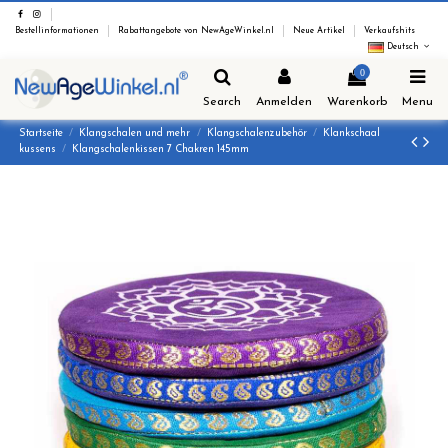
Bestellinformationen
Rabattangebote von NewAgeWinkel.nl
Neue Artikel
Verkaufshits
Deutsch
0
Search
Anmelden
Warenkorb
Menu
Startseite
Klangschalen und mehr
Klangschalenzubehör
Klankschaal
kussens
Klangschalenkissen 7 Chakren 145mm