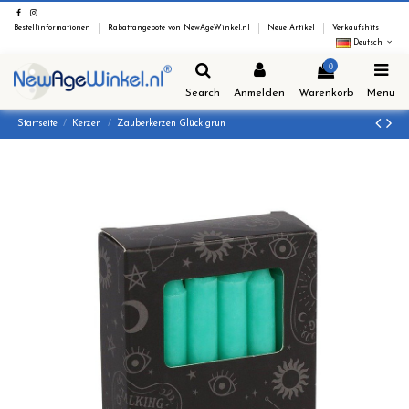
Bestellinformationen
Rabattangebote von NewAgeWinkel.nl
Neue Artikel
Verkaufshits
Deutsch
0
Search
Anmelden
Warenkorb
Menu
Startseite
Kerzen
Zauberkerzen Glück grun