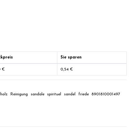
ckpreis
Sie sparen
0 €
0,54 €
holz
Reinigung
sandale
spirituel
sandel
friede
8901810001497