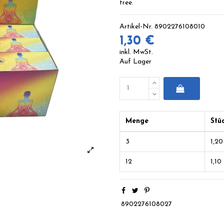
tree.
Artikel-Nr.
8902276108010
1,30 €
inkl. MwSt.
Auf Lager
Menge
Stü
3
1,20
12
1,10
8902276108027