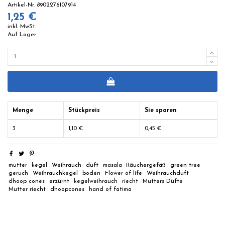
Artikel-Nr.
8902276107914
1,25 €
inkl. MwSt.
Auf Lager
Menge
Stückpreis
Sie sparen
3
1,10 €
0,45 €
mutter
kegel
Weihrauch
duft
masala
Räuchergefäß
green tree
geruch
Weihrauchkegel
boden
Flower of life
Weihrauchduft
dhoop cones
erzürnt
kegelweihrauch
riecht
Mutters Düfte
Mutter riecht
dhoopcones
hand of fatima