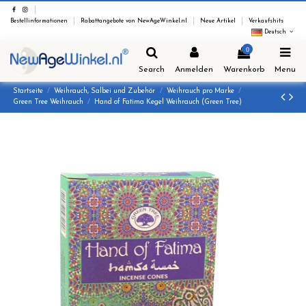
Bestellinformationen
Rabattangebote von NewAgeWinkel.nl
Neue Artikel
Verkaufshits
Deutsch
0
Search
Anmelden
Warenkorb
Menu
Startseite
Weihrauch, Salbei und Zubehör
Weihrauch pro Marke
Green Tree Weihrauch
Hand of Fatima Kegel Weihrauch (Green Tree)