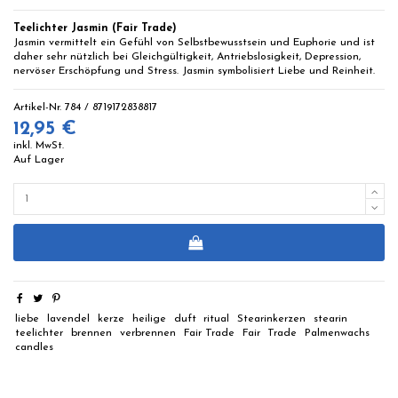
Teelichter Jasmin (Fair Trade)
Jasmin vermittelt ein Gefühl von Selbstbewusstsein und Euphorie und ist
daher sehr nützlich bei Gleichgültigkeit, Antriebslosigkeit, Depression,
nervöser Erschöpfung und Stress. Jasmin symbolisiert Liebe und Reinheit.
Artikel-Nr.
784 / 8719172838817
12,95 €
inkl. MwSt.
Auf Lager
liebe
lavendel
kerze
heilige
duft
ritual
Stearinkerzen
stearin
teelichter
brennen
verbrennen
Fair Trade
Fair
Trade
Palmenwachs
candles