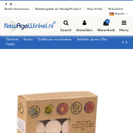
Bestellinformationen
Rabattangebote von NewAgeWinkel.nl
Neue Artikel
Verkaufshits
Deutsch
0
Search
Anmelden
Warenkorb
Menu
Startseite
Kerzen
Duftkerzen verschiedene
Teelichter Jasmin (Fair
Trade)