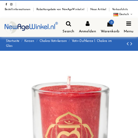
Bestellinformationen
Rabattangebote von NewAgeWinkel.nl
Neue Artikel
Verkaufshits
Deutsch
0
Search
Anmelden
Warenkorb
Menu
Startseite
Kerzen
Chakra-Votivkerzen
Votiv-Duftkerze 1. Chakra im
Glas