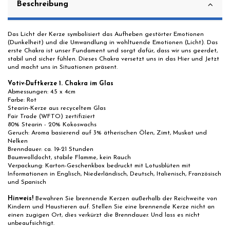
Beschreibung
Das Licht der Kerze symbolisiert das Aufheben gestörter Emotionen
(Dunkelheit) und die Umwandlung in wohltuende Emotionen (Licht).
Das
erste Chakra ist unser Fundament und sorgt dafür, dass wir uns geerdet,
stabil und sicher fühlen. Dieses Chakra versetzt uns in das Hier und Jetzt
und macht uns in Situationen präsent.
Votiv-Duftkerze 1. Chakra im Glas
Abmessungen: 4.5 x 4cm
Farbe: Rot
Stearin-Kerze aus recyceltem Glas
Fair Trade (WFTO) zertifiziert
80% Stearin - 20% Kokoswachs
Geruch: Aroma basierend auf 3% ätherischen Ölen, Zimt, Muskat und
Nelken
Brenndauer: ca. 19-21 Stunden
Baumwolldocht, stabile Flamme, kein Rauch
Verpackung: Karton-Geschenkbox bedruckt mit Lotusblüten mit
Informationen in Englisch, Niederländisch, Deutsch, Italienisch, Französisch
und Spanisch
Hinweis!
Bewahren Sie brennende Kerzen außerhalb der Reichweite von
Kindern und Haustieren auf. Stellen Sie eine brennende Kerze nicht an
einen zugigen Ort, dies verkürzt die Brenndauer. Und lass es nicht
unbeaufsichtigt.