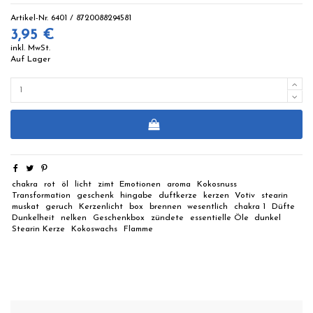
Artikel-Nr.
6401 / 8720088294581
3,95 €
inkl. MwSt.
Auf Lager
chakra
rot
öl
licht
zimt
Emotionen
aroma
Kokosnuss
Transformation
geschenk
hingabe
duftkerze
kerzen
Votiv
stearin
muskat
geruch
Kerzenlicht
box
brennen
wesentlich
chakra 1
Düfte
Dunkelheit
nelken
Geschenkbox
zündete
essentielle Öle
dunkel
Stearin Kerze
Kokoswachs
Flamme