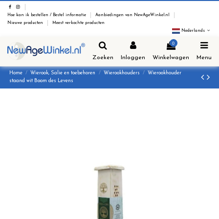
Hoe kan ik bestellen / Bestel informatie
Aanbiedingen van NewAgeWinkel.nl
Nieuwe producten
Meest verkochte producten
Nederlands
0
Zoeken
Inloggen
Winkelwagen
Menu
Home
Wierook, Salie en toebehoren
Wierookhouders
Wierookhouder
staand wit Boom des Levens