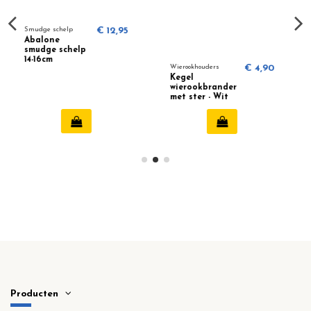
12,95
Wierookhouders
€ 4,90
Wierookhouders
€ 3,9
Kegel
Kegel
wierookbrander
wierookbrander
met ster - Wit
met Buddha
Producten