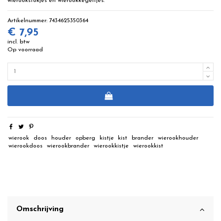
wierookstokjes en wierookkegeltjes.
Artikelnummer:
7434625350364
€ 7,95
incl. btw
Op voorraad
wierook
doos
houder
opberg
kistje
kist
brander
wierookhouder
wierookdoos
wierookbrander
wierookkistje
wierookkist
Omschrijving