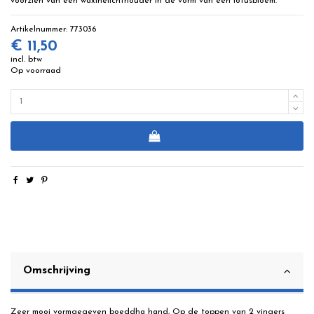
voorzien van een waxinelichthouder in de vorm van een lotusbloem.
Artikelnummer:
773036
€ 11,50
incl. btw
Op voorraad
Omschrijving
Zeer mooi vormgegeven boeddha hand, Op de toppen van 2 vingers