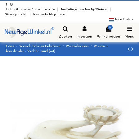
Hoe kan ik bestellen / Bestel informatie
Aanbiedingen van NewAgeWinkel.nl
Nieuwe producten
Meest verkochte producten
Nederlands
0
Zoeken
Inloggen
Winkelwagen
Menu
Home
Wierook, Salie en toebehoren
Wierookhouders
Wierook +
kaarshouder - Boeddha hand (wit)