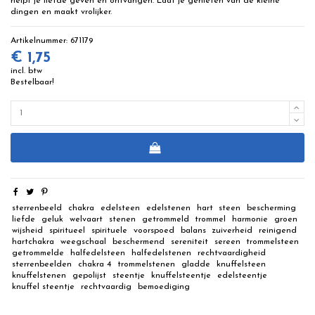
helpt je liefde geven en ontvangen. Laat je genieten van de kleine
dingen en maakt vrolijker.
Artikelnummer:
671179
€ 1,75
incl. btw
Bestelbaar!
sterrenbeeld
chakra
edelsteen
edelstenen
hart
steen
bescherming
liefde
geluk
welvaart
stenen
getrommeld
trommel
harmonie
groen
wijsheid
spiritueel
spirituele
voorspoed
balans
zuiverheid
reinigend
hartchakra
weegschaal
beschermend
sereniteit
sereen
trommelsteen
getrommelde
halfedelsteen
halfedelstenen
rechtvaardigheid
sterrenbeelden
chakra 4
trommelstenen
gladde
knuffelsteen
knuffelstenen
gepolijst
steentje
knuffelsteentje
edelsteentje
knuffel steentje
rechtvaardig
bemoediging