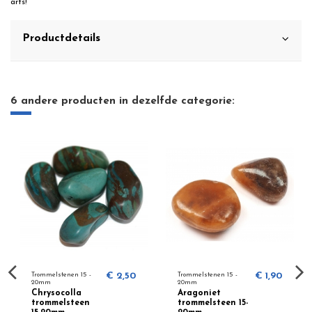
arts!
Productdetails
6 andere producten in dezelfde categorie:
Trommelstenen 15 -
€ 2,50
Trommelstenen 15 -
€ 1,90
20mm
20mm
Chrysocolla
Aragoniet
trommelsteen
trommelsteen 15-