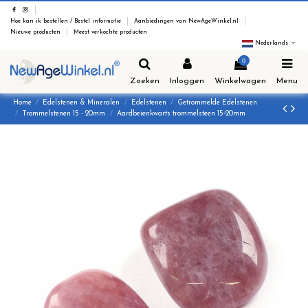
Hoe kan ik bestellen / Bestel informatie
Aanbiedingen van NewAgeWinkel.nl
Nieuwe producten
Meest verkochte producten
Nederlands
0
Zoeken
Inloggen
Winkelwagen
Menu
Home
Edelstenen & Mineralen
Edelstenen
Getrommelde Edelstenen
Trommelstenen 15 - 20mm
Aardbeienkwarts trommelsteen 15-20mm