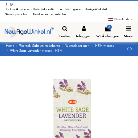
Hoe kan ik bestellen / Bestel informatie
Aanbiedingen van NewAgeWinkel.nl
Nieuwe producten
Meest verkochte producten
Nederlands
0
Zoeken
Inloggen
Winkelwagen
Menu
Home
Wierook, Salie en toebehoren
Wierook per merk
HEM wierook
White Sage Lavender wierook - HEM