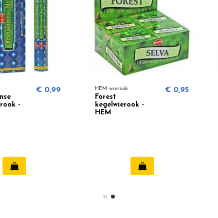
€ 0,99
HEM wierook
€ 0,95
HEM wiero
Forest
Garden 
kegelwierook -
wieroo
HEM