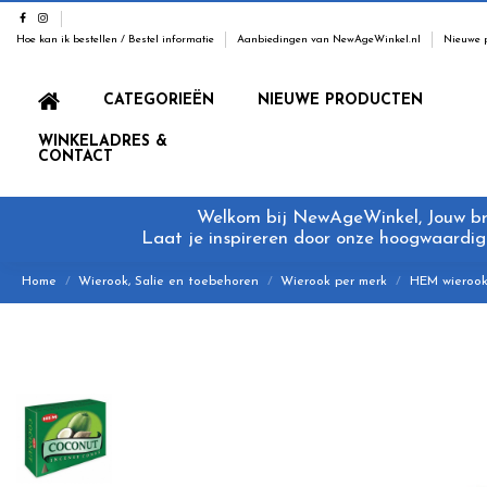
Hoe kan ik bestellen / Bestel informatie
Aanbiedingen van NewAgeWinkel.nl
Nieuwe 
CATEGORIEËN
NIEUWE PRODUCTEN
WINKELADRES &
CONTACT
Welkom bij NewAgeWinkel, Jouw bron
Laat je inspireren door onze hoogwaardige
Home
Wierook, Salie en toebehoren
Wierook per merk
HEM wieroo