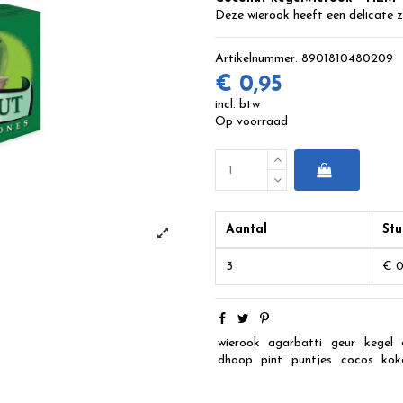
Deze wierook heeft een delicate 
Artikelnummer:
8901810480209
€ 0,95
incl. btw
Op voorraad
Aantal
Stu
3
€ 0
wierook
agarbatti
geur
kegel
dhoop
pint
puntjes
cocos
kok