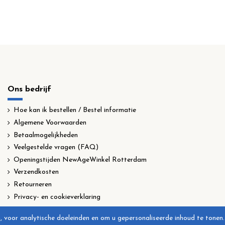
Ons bedrijf
Hoe kan ik bestellen / Bestel informatie
Algemene Voorwaarden
Betaalmogelijkheden
Veelgestelde vragen (FAQ)
Openingstijden NewAgeWinkel Rotterdam
Verzendkosten
Retourneren
Privacy- en cookieverklaring
, voor analytische doeleinden en om u gepersonaliseerde inhoud te tonen.