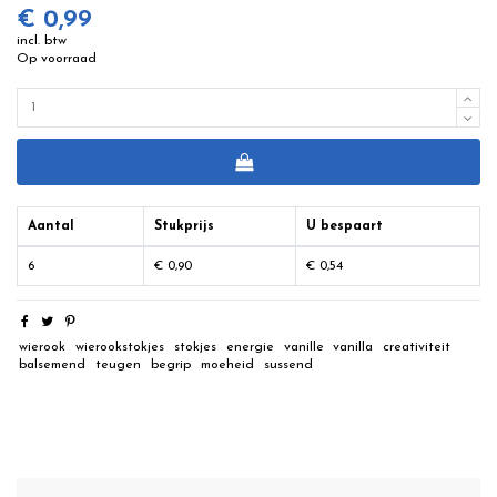
€ 0,99
incl. btw
Op voorraad
Aantal
Stukprijs
U bespaart
6
€ 0,90
€ 0,54
wierook
wierookstokjes
stokjes
energie
vanille
vanilla
creativiteit
balsemend
teugen
begrip
moeheid
sussend