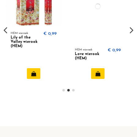
 0,99
HEM wierook
€ 0,99
HEM wierook
€ 0,9
Love wierook
Sage wierook -
(HEM)
HEM