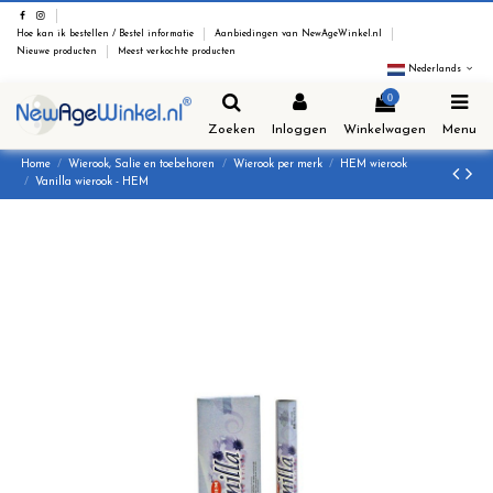
Hoe kan ik bestellen / Bestel informatie
Aanbiedingen van NewAgeWinkel.nl
Nieuwe producten
Meest verkochte producten
Nederlands
0
Zoeken
Inloggen
Winkelwagen
Menu
Home
Wierook, Salie en toebehoren
Wierook per merk
HEM wierook
Vanilla wierook - HEM