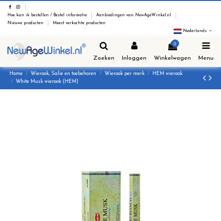
Hoe kan ik bestellen / Bestel informatie
Aanbiedingen van NewAgeWinkel.nl
Nieuwe producten
Meest verkochte producten
Nederlands
0
Zoeken
Inloggen
Winkelwagen
Menu
Home
Wierook, Salie en toebehoren
Wierook per merk
HEM wierook
White Musk wierook (HEM)