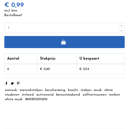
€ 0,99
incl. btw
Bestelbaar!
Aantal
Stukprijs
U bespaart
6
€ 0,90
€ 0,54
wierook
wierookstokjes
bescherming
kracht
stokjes
musk
white
studeren
invloed
activerend
bewustmakend
zelfvertrouwen
werken
white musk
8901810001909