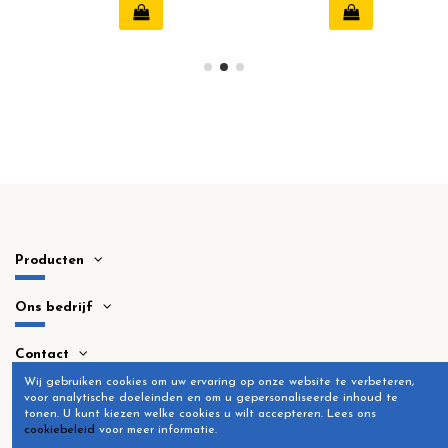
Producten
Ons bedrijf
Contact
Wij gebruiken cookies om uw ervaring op onze website te verbeteren,
voor analytische doeleinden en om u gepersonaliseerde inhoud te
tonen.
U kunt kiezen welke cookies u wilt accepteren.
Lees ons
cookiebeleid
voor meer informatie.