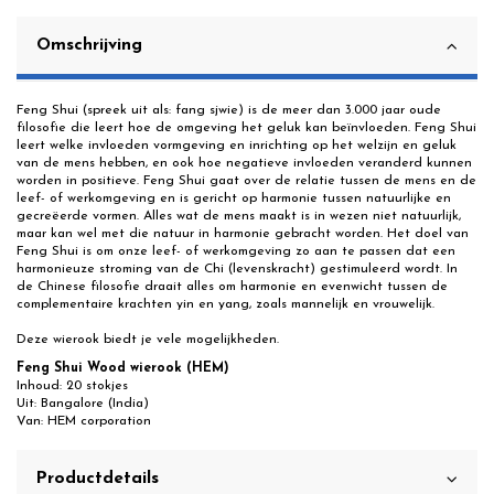
Omschrijving
Feng Shui (spreek uit als: fang sjwie) is de meer dan 3.000 jaar oude
filosofie die leert hoe de omgeving het geluk kan beïnvloeden. Feng Shui
leert welke invloeden vormgeving en inrichting op het welzijn en geluk
van de mens hebben, en ook hoe negatieve invloeden veranderd kunnen
worden in positieve. Feng Shui gaat over de relatie tussen de mens en de
leef- of werkomgeving en is gericht op harmonie tussen natuurlijke en
gecreëerde vormen. Alles wat de mens maakt is in wezen niet natuurlijk,
maar kan wel met die natuur in harmonie gebracht worden. Het doel van
Feng Shui is om onze leef- of werkomgeving zo aan te passen dat een
harmonieuze stroming van de Chi (levenskracht) gestimuleerd wordt. In
de Chinese filosofie draait alles om harmonie en evenwicht tussen de
complementaire krachten yin en yang, zoals mannelijk en vrouwelijk.
Deze wierook biedt je vele mogelijkheden.
Feng Shui Wood wierook (HEM)
Inhoud: 20 stokjes
Uit: Bangalore (India)
Van: HEM corporation
Productdetails