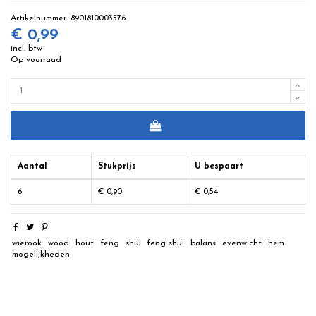
Artikelnummer:
8901810003576
€ 0,99
incl. btw
Op voorraad
Aantal
Stukprijs
U bespaart
6
€ 0,90
€ 0,54
wierook
wood
hout
feng
shui
feng shui
balans
evenwicht
hem
mogelijkheden