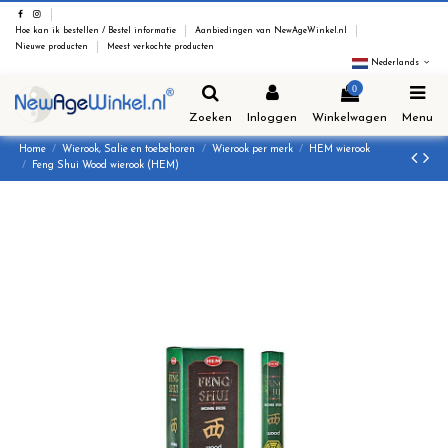
Hoe kan ik bestellen / Bestel informatie
Aanbiedingen van NewAgeWinkel.nl
Nieuwe producten
Meest verkochte producten
Nederlands
0
Zoeken
Inloggen
Winkelwagen
Menu
Home
Wierook, Salie en toebehoren
Wierook per merk
HEM wierook
Feng Shui Wood wierook (HEM)