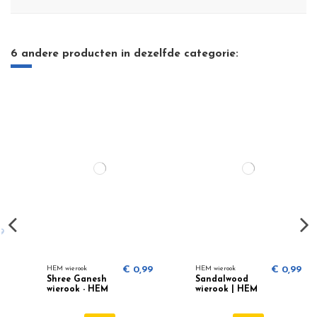
6 andere producten in dezelfde categorie:
HEM wierook
€ 0,99
HEM wierook
€ 0,99
Shree Ganesh
Sandalwood
wierook - HEM
wierook | HEM