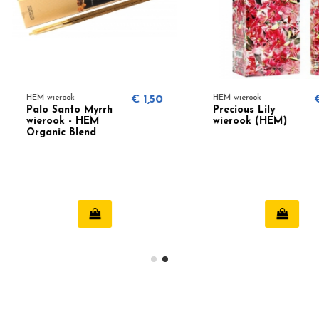
€ 1,50
HEM wierook
€ 0,99
HEM wiero
Precious Lily
Chandan
wierook (HEM)
wierook