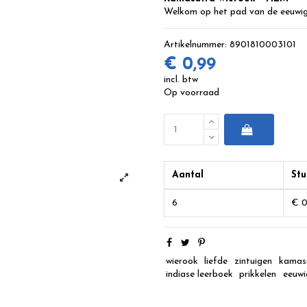
Welkom op het pad van de eeuwige
Artikelnummer:
8901810003101
€ 0,99
incl. btw
Op voorraad
Aantal
Stu
6
€ 0
wierook
liefde
zintuigen
kamas
indiase leerboek
prikkelen
eeuwi