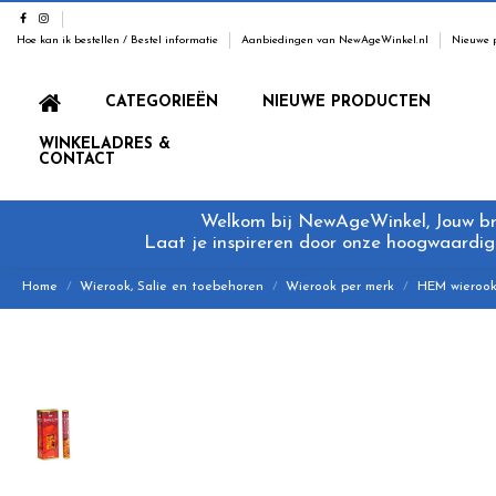
Hoe kan ik bestellen / Bestel informatie
Aanbiedingen van NewAgeWinkel.nl
Nieuwe 
CATEGORIEËN
NIEUWE PRODUCTEN
WINKELADRES &
CONTACT
Welkom bij NewAgeWinkel, Jouw bron
Laat je inspireren door onze hoogwaardige
Home
Wierook, Salie en toebehoren
Wierook per merk
HEM wieroo