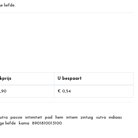
 liefde.
kprijs
U bespaart
,90
€ 0,54
utra
passie
intimiteit
pad
hem
intiem
zintuig
sutra
indiaas
ge liefde
kama
8901810013100