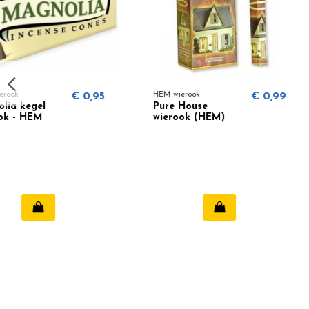
HEM wierook
€ 0,99
HEM wierook
Pure House
Palo Santo Myrrh
wierook (HEM)
wierook - HEM
Organic Blend