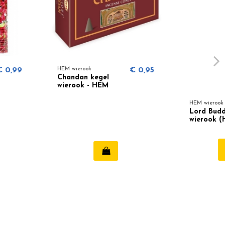
ok
€ 0,95
 kegel
 - HEM
HEM wierook
€ 0,99
Lord Buddha
wierook (HEM)
Bekijken