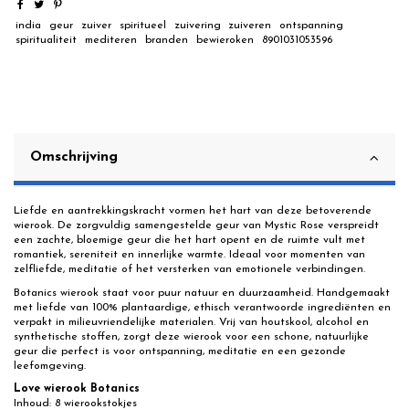
india
geur
zuiver
spiritueel
zuivering
zuiveren
ontspanning
spiritualiteit
mediteren
branden
bewieroken
8901031053596
Omschrijving
Liefde en aantrekkingskracht vormen het hart van deze betoverende
wierook. De zorgvuldig samengestelde geur van Mystic Rose verspreidt
een zachte, bloemige geur die het hart opent en de ruimte vult met
romantiek, sereniteit en innerlijke warmte. Ideaal voor momenten van
zelfliefde, meditatie of het versterken van emotionele verbindingen.
Botanics wierook staat voor puur natuur en duurzaamheid. Handgemaakt
met liefde van 100% plantaardige, ethisch verantwoorde ingrediënten en
verpakt in milieuvriendelijke materialen. Vrij van houtskool, alcohol en
synthetische stoffen, zorgt deze wierook voor een schone, natuurlijke
geur die perfect is voor ontspanning, meditatie en een gezonde
leefomgeving.
Love wierook Botanics
Inhoud: 8 wierookstokjes