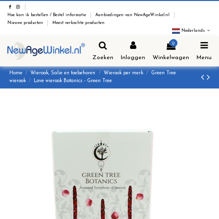
Hoe kan ik bestellen / Bestel informatie
Aanbiedingen van NewAgeWinkel.nl
Nieuwe producten
Meest verkochte producten
Nederlands
0
Zoeken
Inloggen
Winkelwagen
Menu
Home
Wierook, Salie en toebehoren
Wierook per merk
Green Tree
wierook
Love wierook Botanics - Green Tree