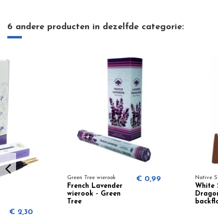
6 andere producten in dezelfde categorie:
Green Tree wierook
€ 0,99
Native Soul wierook
French Lavender
White Sage &
wierook - Green
Dragon's Blood
Tree
backflow
kegelwierook -
Native Soul