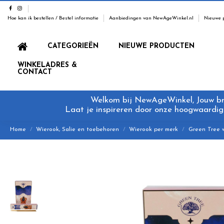
Hoe kan ik bestellen / Bestel informatie
Aanbiedingen van NewAgeWinkel.nl
Nieuwe 
CATEGORIEËN
NIEUWE PRODUCTEN
WINKELADRES &
CONTACT
Welkom bij NewAgeWinkel, Jouw bron
Laat je inspireren door onze hoogwaardige
Home
Wierook, Salie en toebehoren
Wierook per merk
Green Tree 