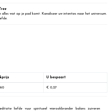
Tree
n alles wat op je pad komt. Kanaliseer uw intenties naar het universum.
iefde.
kprijs
U bespaart
,60
€ 0,27
editatie
liefde
vuur
spiritueel
wierookbrander
balans
zuiveren