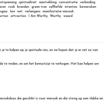
ontspanning
spiritualiteit
aantrekking
concentratie
verbinding
eren
rook
branden
green tree
zelfliefde
intenties
bewieroken
kgeur
law
wet
verlangens
manifestatie wierook
action
attraction
I Am Worthy
Worthy
waard
te helpen op je spirituele reis, en we hopen dat je er net zo van
rede te vinden, en om het bewustzijn te verhogen. Het kan helpen om
ierookdoos die geschikt is voor wierook en die stevig op een vlakke en