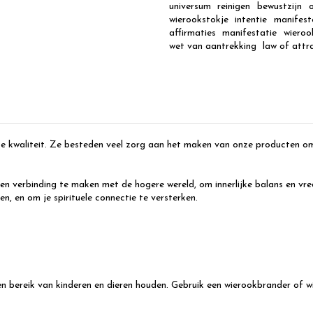
universum
reinigen
bewustzijn
wierookstokje
intentie
manifest
affirmaties
manifestatie
wieroo
wet van aantrekking
law of attr
kwaliteit. Ze besteden veel zorg aan het maken van onze producten om je 
 een verbinding te maken met de hogere wereld, om innerlijke balans en v
n, en om je spirituele connectie te versterken.
en bereik van kinderen en dieren houden. Gebruik een wierookbrander of w