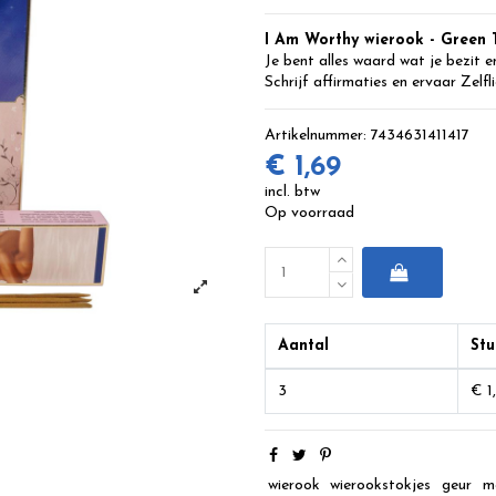
I Am Worthy wierook - Green 
Je bent alles waard wat je bezit e
Schrijf affirmaties en ervaar Zelfl
Artikelnummer:
7434631411417
€ 1,69
incl. btw
Op voorraad
Aantal
Stu
3
€ 1
wierook
wierookstokjes
geur
m