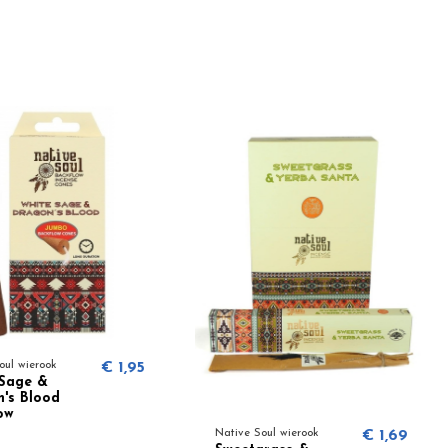
€ 1,95
Green Tree
Sacred 
wierook
Tree
Native Soul wierook
€ 1,69