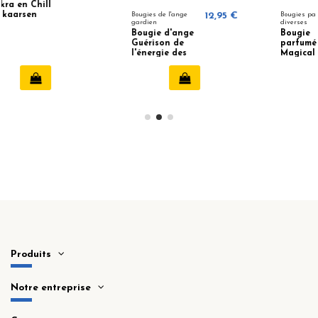
Bougies de l'ange
12,95 €
Bougies parfumées
5,99 €
gardien
diverses
Bougie d'ange
Bougie
Guérison de
parfumée
l'énergie des
Magical Vibes
anges
Celestial Magic
Produits
Notre entreprise