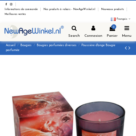
Informations de commande
Nos produits à rabais - NewAgeWinkel.nl
Nouveaux produits
Meilleures ventes
Français
0
Search
Connexion
Panier
Menu
Accueil
Bougies
Bougies parfumées diverses
Poussière d'ange Bougie
parfumée