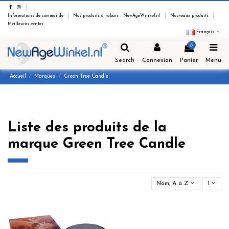
Informations de commande
Nos produits à rabais - NewAgeWinkel.nl
Nouveaux produits
Meilleures ventes
Français
0
Search
Connexion
Panier
Menu
Accueil
Marques
Green Tree Candle
Liste des produits de la
marque Green Tree Candle
Nom, A à Z
1