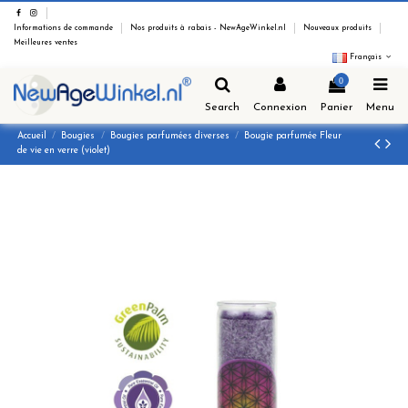
Informations de commande
Nos produits à rabais - NewAgeWinkel.nl
Nouveaux produits
Meilleures ventes
Français
0
Search
Connexion
Panier
Menu
Accueil
Bougies
Bougies parfumées diverses
Bougie parfumée Fleur
de vie en verre (violet)