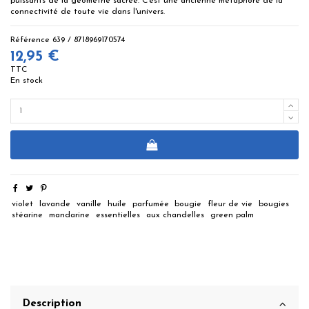
puissants de la géométrie sacrée. C'est une ancienne métaphore de la
connectivité de toute vie dans l'univers.
Référence
639 / 8718969170574
12,95 €
TTC
En stock
violet
lavande
vanille
huile
parfumée
bougie
fleur de vie
bougies
stéarine
mandarine
essentielles
aux chandelles
green palm
Description