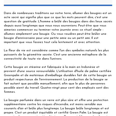
Dans de nombreuses traditions sur notre terre, allumer des bougies est un
acte sacré qui signifie plus que ce que les mots peuvent dire; c'est une
question de gratitude. L'homme a brûlé des bougies dans des lieux sacrés
depuis aussi longtemps que nous nous souvenions. Peut-être que vous
aimeriez commencer ou terminer votre journée avec ce rituel simple -
allumez simplement une bougie. Ou vous voudrez peut-être brûler une
bougie d'anniversaire pour une petite amie ou un petit ami. Il est
important que vous fassiez tout cela lentement et avec attention.
La fleur de vie est considérée comme l'un des symboles naturels les plus
puissants de la géométrie sacrée. C'est une ancienne métaphore de la
connectivité de toute vie dans l'univers.
Cette bougie en stéarine est fabriquée à la main en Indonésie et
provient d'une source renouvelable. L'utilisation d'huile de palme certifiée
Greenpalm et de matériaux d'emballage durables fait de cette bougie un
produit respectueux de l'environnement. La production de la bougie se
fait autant que possible manuellement, afin que le plus de personnes
possible aient du travail. Quatre-vingt pour cent des employés sont des
femmes.
La bougie parfumée dans un verre est plus sûre et offre une protection
supplémentaire contre les risques d'incendie, est moins sensible aux
courants d'air et brûle plus longtemps. La bougie brûle longtemps et est
propre. C'est un produit équitable et certifié Green Palm. La bougie est