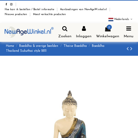
Hoe kan ik bestellen / Bestel informatie
Aanbiedingen van NewAgeWinkel.nl
Nieuwe producten
Meest verkochte producten
Nederlands
0
Zoeken
Inloggen
Winkelwagen
Menu
Home
Boeddha & overige beelden
Thaise Boeddha
Boeddha
Thailand Sukuthai style 18111