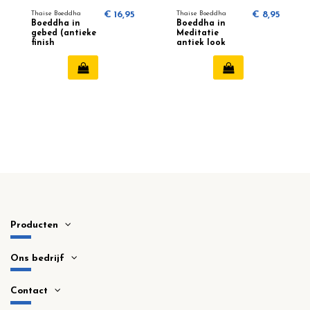
Thaise Boeddha
€ 16,95
Thaise Boeddha
€ 8,95
Boeddha in
Boeddha in
gebed (antieke
Meditatie
finish
antiek look
Thailand)
Thailand
Producten
Ons bedrijf
Contact