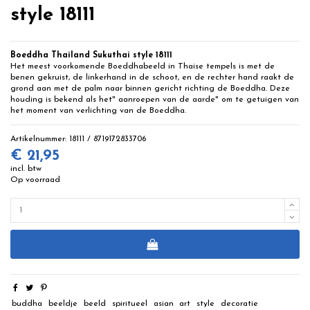
style 18111
Boeddha Thailand Sukuthai style 18111
Het meest voorkomende Boeddhabeeld in Thaise tempels is met de
benen gekruist, de linkerhand in de schoot, en de rechter hand raakt de
grond aan met de palm naar binnen gericht richting de Boeddha. Deze
houding is bekend als het" aanroepen van de aarde" om te getuigen van
het moment van verlichting van de Boeddha.
Artikelnummer:
18111 / 8719172833706
€ 21,95
incl. btw
Op voorraad
buddha
beeldje
beeld
spiritueel
asian
art
style
decoratie