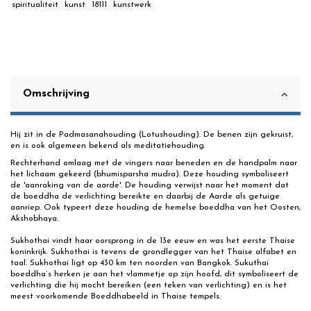
spiritualiteit
kunst
18111
kunstwerk
Omschrijving
Hij zit in de Padmasanahouding (Lotushouding). De benen zijn gekruist,
en is ook algemeen bekend als meditatiehouding.
Rechterhand omlaag met de vingers naar beneden en de handpalm naar
het lichaam gekeerd (bhumisparsha mudra). Deze houding symboliseert
de 'aanraking van de aarde'. De houding verwijst naar het moment dat
de boeddha de verlichting bereikte en daarbij de Aarde als getuige
aanriep. Ook typeert deze houding de hemelse boeddha van het Oosten,
Akshobhaya.
Sukhothai vindt haar oorsprong in de 13e eeuw en was het eerste Thaise
koninkrijk. Sukhothai is tevens de grondlegger van het Thaise alfabet en
taal. Sukhothai ligt op 430 km ten noorden van Bangkok. Sukuthai
boeddha`s herken je aan het vlammetje op zijn hoofd, dit symboliseert de
verlichting die hij mocht bereiken (een teken van verlichting) en is het
meest voorkomende Boeddhabeeld in Thaise tempels.