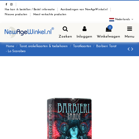
Hoe kan ik bestellen / Bestel informatie
Aanbiedingen van NewAgeWinkel.nl
Nieuwe producten
Meest verkochte producten
Nederlands
0
Zoeken
Inloggen
Winkelwagen
Menu
Home
Tarot, orakelkaarten & toebehoren
Tarotkaarten
Barbieri Tarot
- Lo Scarabeo