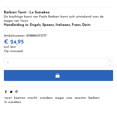
Barbieri Tarot - Lo Scarabeo
De krachtige kunst van Paolo Barbieri leent zich uitstekend voor de
magie van Tarot.
Handleiding in:
Engels, Spaans,
Italiaans
, Frans, Duits
Artikelnummer:
9788865273777
€ 24,95
incl. btw
Op voorraad
tarot
kaarten
inzicht
scarabeo
magie
visie
meester
barbieri
lo scarabeo