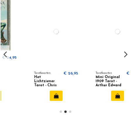
Tarotkaarten
€ 26,95
Tarotkaarten
€ 19,95
Het
Mini Original
Lichtziener
1909 Tarot -
Tarot - Chris
Arthur Edward
Anne
Waite &
Pamela Colman
Smith