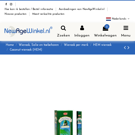
Hoe kan ik bestellen / Bestel informatie
Aanbiedingen van NewAgeWinkel.nl
Nieuwe producten
Meest verkochte producten
Nederlands
0
Zoeken
Inloggen
Winkelwagen
Menu
Home
Wierook, Salie en toebehoren
Wierook per merk
HEM wierook
Coconut wierook (HEM)