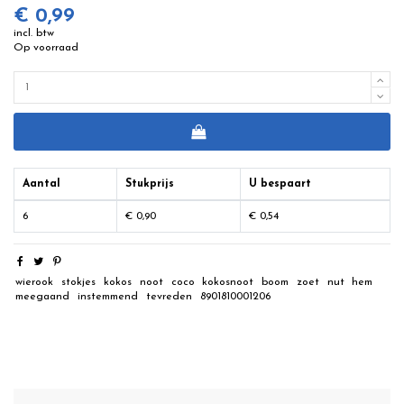
€ 0,99
incl. btw
Op voorraad
Aantal
Stukprijs
U bespaart
6
€ 0,90
€ 0,54
wierook
stokjes
kokos
noot
coco
kokosnoot
boom
zoet
nut
hem
meegaand
instemmend
tevreden
8901810001206