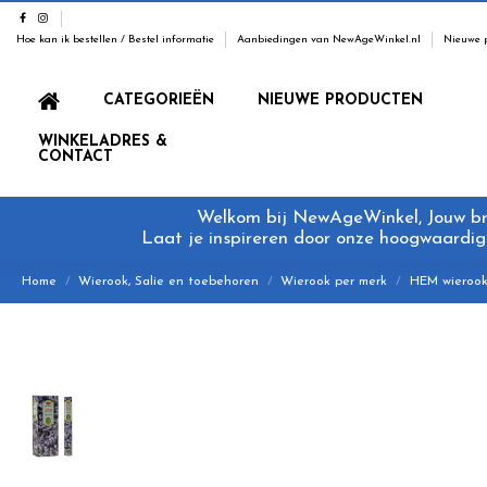
Hoe kan ik bestellen / Bestel informatie
Aanbiedingen van NewAgeWinkel.nl
Nieuwe 
CATEGORIEËN
NIEUWE PRODUCTEN
WINKELADRES &
CONTACT
Welkom bij NewAgeWinkel, Jouw bron
Laat je inspireren door onze hoogwaardige
Home
Wierook, Salie en toebehoren
Wierook per merk
HEM wieroo