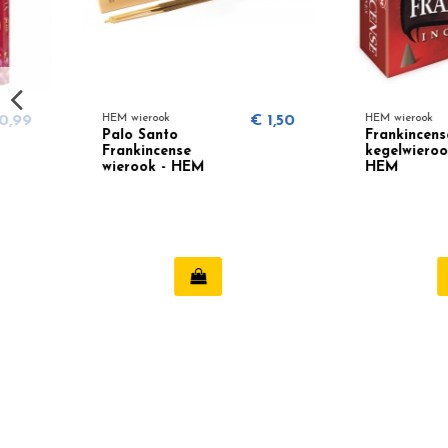
HEM wierook
€ 1,50
HEM wierook
Palo Santo
Frankincense
Frankincense
kegelwierook -
wierook - HEM
HEM
Organic Blend