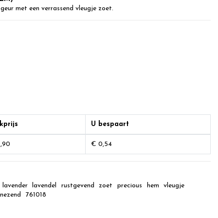
geur met een verrassend vleugje zoet.
kprijs
U bespaart
,90
€ 0,54
lavender
lavendel
rustgevend
zoet
precious
hem
vleugje
nezend
761018