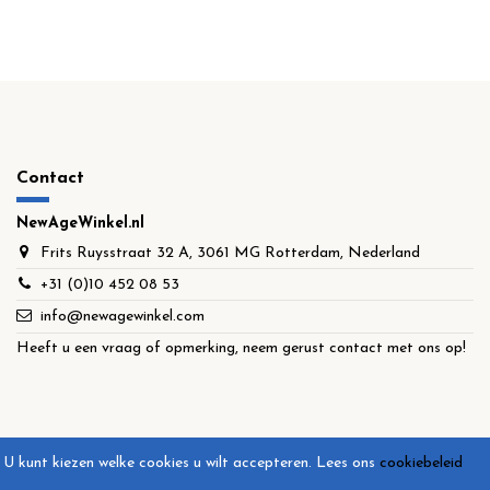
Contact
NewAgeWinkel.nl
Frits Ruysstraat 32 A, 3061 MG Rotterdam, Nederland
+31 (0)10 452 08 53
info@newagewinkel.com
Heeft u een vraag of opmerking, neem gerust contact met ons op!
U kunt kiezen welke cookies u wilt accepteren.
Lees ons
cookiebeleid