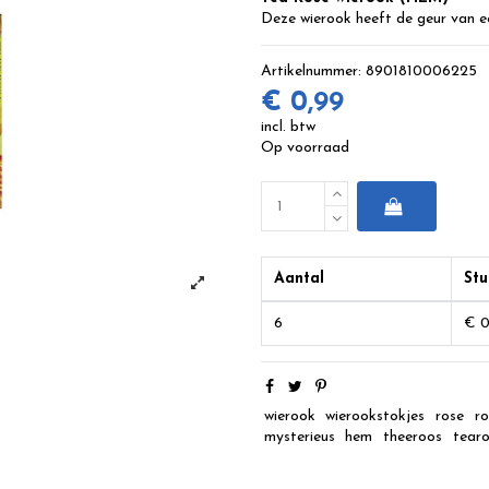
Deze wierook heeft de geur van een
Artikelnummer:
8901810006225
€ 0,99
incl. btw
Op voorraad
Aantal
Stu
6
€ 0
wierook
wierookstokjes
rose
r
mysterieus
hem
theeroos
tear