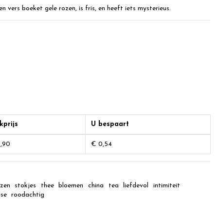
 vers boeket gele rozen, is fris, en heeft iets mysterieus.
kprijs
U bespaart
,90
€ 0,54
ozen
stokjes
thee
bloemen
china
tea
liefdevol
intimiteit
ose
roodachtig