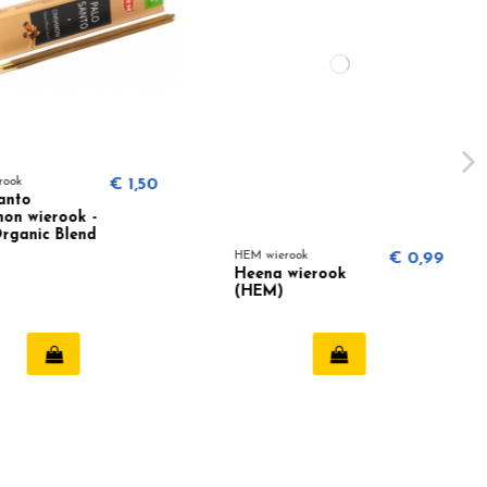
ok
€ 1,50
nto
n wierook -
anic Blend
HEM wierook
€ 0,99
Heena wierook
(HEM)