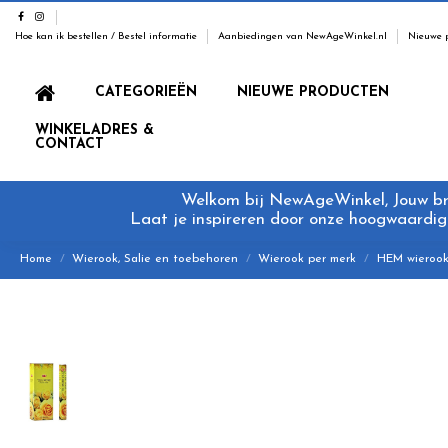
Hoe kan ik bestellen / Bestel informatie
Aanbiedingen van NewAgeWinkel.nl
Nieuwe 
CATEGORIEËN
NIEUWE PRODUCTEN
WINKELADRES &
CONTACT
Welkom bij NewAgeWinkel, Jouw bron
Laat je inspireren door onze hoogwaardige
Home
Wierook, Salie en toebehoren
Wierook per merk
HEM wieroo