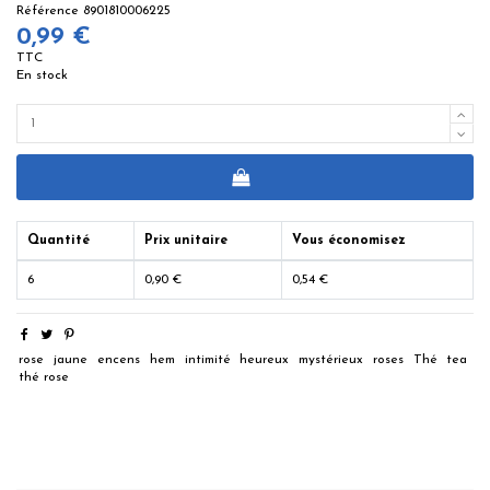
Référence
8901810006225
0,99 €
TTC
En stock
Quantité
Prix unitaire
Vous économisez
6
0,90 €
0,54 €
rose
jaune
encens
hem
intimité
heureux
mystérieux
roses
Thé
tea
thé rose