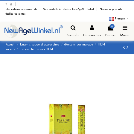
Informations de commande
Nos produits à rabais - NewAgeWinkel.nl
Nouveaux produits
Meilleures ventes
Français
0
Search
Connexion
Panier
Menu
Accueil
Encens, sauge et accessoires
d'encens par marque
HEM
encens
Encens Tea Rose - HEM