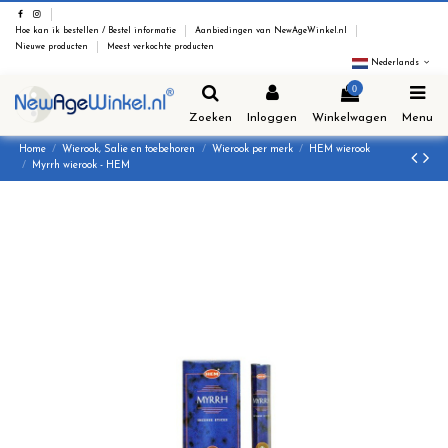
Hoe kan ik bestellen / Bestel informatie
Aanbiedingen van NewAgeWinkel.nl
Nieuwe producten
Meest verkochte producten
Nederlands
0
Zoeken
Inloggen
Winkelwagen
Menu
Home
Wierook, Salie en toebehoren
Wierook per merk
HEM wierook
Myrrh wierook - HEM