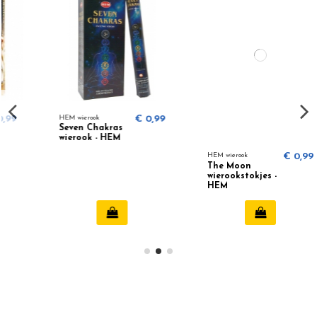
€ 0,99
HEM wierook
€ 0,99
HEM wierook
€ 0
The Moon
Feng Shui Earth
wierookstokjes -
wierook (HEM)
HEM
Bekijken