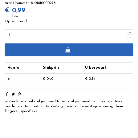
Artikelnummer:
8901810000278
€ 0,99
incl. btw
Op voorraad
Aantal
Stukprijs
U bespaart
6
€ 0,90
€ 0,54
wierook
wierookstokjes
meditatie
stokjes
myrrh
succes
spiritueel
vrede
spiritualiteit
ontwikkeling
bewust
bewustzijnsvorming
hem
hogere
specifieke