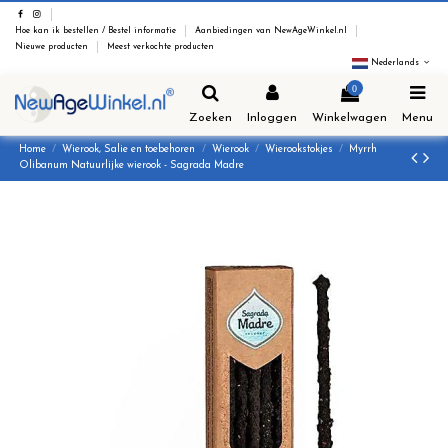
Hoe kan ik bestellen / Bestel informatie
Aanbiedingen van NewAgeWinkel.nl
Nieuwe producten
Meest verkochte producten
Nederlands
0
Zoeken
Inloggen
Winkelwagen
Menu
Home
Wierook, Salie en toebehoren
Wierook
Wierookstokjes
Myrrh
Olibanum Natuurlijke wierook - Sagrada Madre