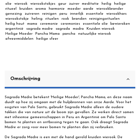
olie
wierook
wierookstokjes
geur
zuiver
meditatie
heilig
heilige
ritueel
kruiden
aroma
harmonie
moeder
aarde
wierookbrander
genezing
zuiveren
reinigen
peru
innerlijk
essentiele
wierookhars
wierookstokje
heling
rituelen
rook
branden
reinigingsrituelen
heilig hout
mama
ceremonie
ceremonies
essentiele olie
bewieroken
argentinië
sagrada madre
sagrada
madra
Kruiden wierook
Heilige Moeder
Pancha Mama
pancha
natuurlijke wierook
afweermiddelen
heilige sfeer
Omschrijving
Sagrada Madre betekent 'Heilige Moeder', Pancha Mama, en deze naam
duidt op hoe zij omgaan met de hulpbronnen van onze Aarde. Voor het
oogsten van Palo Santo, gebruikt Sagrada Madre alleen de oudere
takken die van nature uit de boom zijn gevallen. Ze werken direct samen
met inheemse gemeenschappen in Peru en Argentinië om Palo Santo
bomen te planten en ontbossing tegen te gaan. Ook draagt Sagrada
Madre er zorg voor meer bomen te planten dan zij verbruiken.
De Sagrada Madre is een met de hand gerold kruiden wierook. De