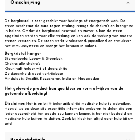
Omschrijving
De bergkristal is zeer geschikt voor healings of energetisch werk. De
steen beschermt de aura tegen straling, reinigt de chakra's en brengt ze
in balans. Omdat de bergkristal neutraal en zuiver is, kan de steen
opgeladen worden voor elke werking en kan ook de werking van andere
stenen versterken. De steen werkt vitaliserend, pijnstillend en stimuleert
het immuunsysteem en brengt het lichaam in balans.
Bergkristal hanger
Sterrenbeeld: Leeuw & Steenbok
Chakra: alle chakra's
Kleur: half helder wit of doorzichtig
Zeldzaamheid: goed verkrijgbaar
Vindplaats: Brazilië, Kazachstan, India en Madagaskar
Het geleverde product kan qua kleur en vorm afwijken van de
getoonde afbeelding!
Disclaimer
: Het is en blijft belangrijk altijd medische hulp te gebruiken.
Hoewel we op deze site essentiële informatie proberen te delen die een
ieder gezondheid ten goede zou kunnen komen, is het niet bedoeld om
medische hulp buiten te sluiten. Zoek bij klachten altijd eerst hulp bij uw
arts!