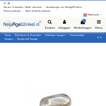
Hoe kan ik bestellen / Bestel informatie
Aanbiedingen van NewAgeWinkel.nl
Nieuwe producten
Meest verkochte producten
Nederlands
0
Zoeken
Inloggen
Winkelwagen
Menu
Home
Edelstenen & Mineralen
Edelsteen hangers
Trommelsteen
hangers
Bergkristal hanger