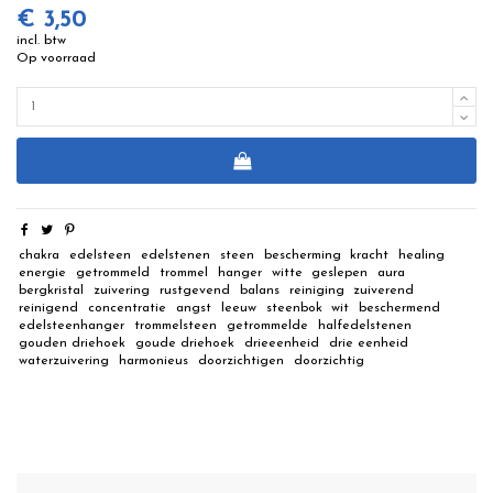
€ 3,50
incl. btw
Op voorraad
chakra
edelsteen
edelstenen
steen
bescherming
kracht
healing
energie
getrommeld
trommel
hanger
witte
geslepen
aura
bergkristal
zuivering
rustgevend
balans
reiniging
zuiverend
reinigend
concentratie
angst
leeuw
steenbok
wit
beschermend
edelsteenhanger
trommelsteen
getrommelde
halfedelstenen
gouden driehoek
goude driehoek
drieeenheid
drie eenheid
waterzuivering
harmonieus
doorzichtigen
doorzichtig