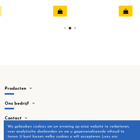
Producten
Ons bedrijf
Contact
Wij gebruiken cookies om uw ervaring op onze website te verbeteren,
voor analytische doeleinden en om u gepersonaliseerde inhoud te
tonen.
U kunt kiezen welke cookies u wilt accepteren.
Lees ons