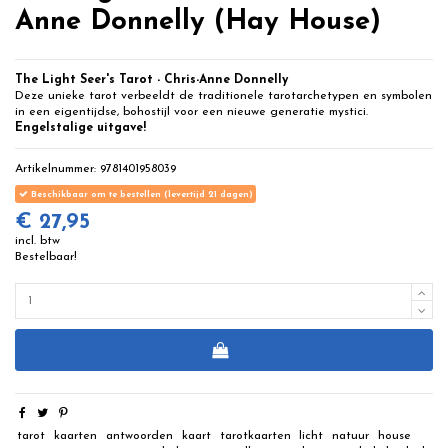
Anne Donnelly (Hay House)
The Light Seer's Tarot - Chris-Anne Donnelly
Deze unieke tarot verbeeldt de traditionele tarotarchetypen en symbolen
in een eigentijdse, bohostijl voor een nieuwe generatie mystici.
Engelstalige uitgave!
Artikelnummer:
9781401958039
Beschikbaar om te bestellen (levertijd 21 dagen)
€ 27,95
incl. btw
Bestelbaar!
tarot
kaarten
antwoorden
kaart
tarotkaarten
licht
natuur
house