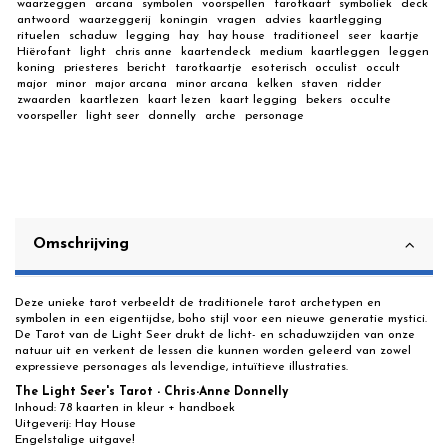
waarzeggen
arcana
symbolen
voorspellen
tarotkaart
symboliek
deck
antwoord
waarzeggerij
koningin
vragen
advies
kaartlegging
rituelen
schaduw
legging
hay
hay house
traditioneel
seer
kaartje
Hiërofant
light
chris anne
kaartendeck
medium
kaartleggen
leggen
koning
priesteres
bericht
tarotkaartje
esoterisch
occulist
occult
major
minor
major arcana
minor arcana
kelken
staven
ridder
zwaarden
kaartlezen
kaart lezen
kaart legging
bekers
occulte
voorspeller
light seer
donnelly
arche
personage
Omschrijving
Deze unieke tarot verbeeldt de traditionele tarot archetypen en
symbolen in een eigentijdse, boho stijl voor een nieuwe generatie mystici.
De Tarot van de Light Seer drukt de licht- en schaduwzijden van onze
natuur uit en verkent de lessen die kunnen worden geleerd van zowel
expressieve personages als levendige, intuïtieve illustraties.
The Light Seer's Tarot - Chris-Anne Donnelly
Inhoud: 78 kaarten in kleur + handboek
Uitgeverij: Hay House
Engelstalige uitgave!