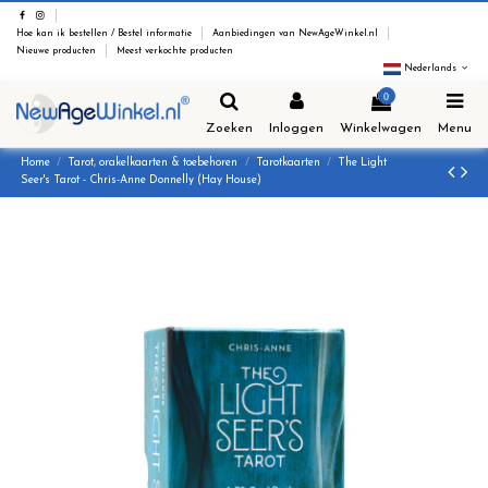
Hoe kan ik bestellen / Bestel informatie
Aanbiedingen van NewAgeWinkel.nl
Nieuwe producten
Meest verkochte producten
Nederlands
0
Zoeken
Inloggen
Winkelwagen
Menu
Home
Tarot, orakelkaarten & toebehoren
Tarotkaarten
The Light
Seer's Tarot - Chris-Anne Donnelly (Hay House)