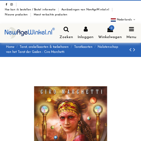
Hoe kan ik bestellen / Bestel informatie
Aanbiedingen van NewAgeWinkel.nl
Nieuwe producten
Meest verkochte producten
Nederlands
0
Zoeken
Inloggen
Winkelwagen
Menu
Home
Tarot, orakelkaarten & toebehoren
Tarotkaarten
Nalatenschap
van het Tarot der Goden - Ciro Marchetti