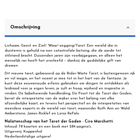
Omschrijving
Lichaam, Geest en Ziel/ 'Waar'-zegging/Tarot. Een wereld die in
duisternis is gehuld na een catastrofale botsing, die de aarde tot
stilstand bracht. Duizenden jaren zijn voorbijgegaan, en alleen het
menselijk ras heeft het overleefd – dankzij de goddelijke gift van
dromen.
Dit nieuwe tarot, gebaseerd op de Rider-Waite Tarot, is buitengewoon rijk
en vol magie, en het neemt je mee tot in het hart van de fantasie. Je
kunt deze eeuwenoude erfenis gebruiken om dingen te ontdekken als
leidraad voor je eigen leven, je zult er hoop, wijsheid en inspiratie in
vinden. De bijbehorende handleiding, De Poort tot de Tarot der Goden,
bevat de interpretatie van de maker over het belang van elke
afzonderlijke kaart, en tevens het perspectief en de interpretaties van
meerdere experts in de wereld van tarot, waaronder Ruth Ann en Wald
Amberstone, James Ricklef en Leisa ReFalo.
Nalatenschap van het Tarot der Goden - Ciro Marchetti
Inhoud: 78 kaarten en een boek met 284 pagina's.
Uitgeverij: Koppenhol
Nederlandstalige uitgave!