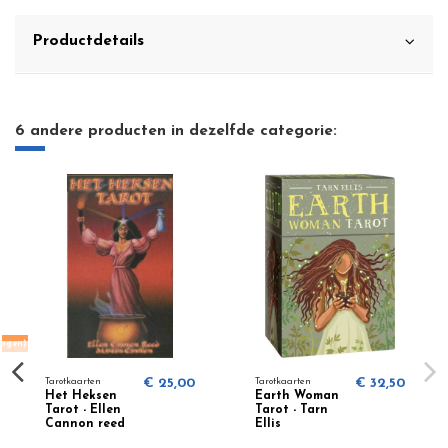
Productdetails
6 andere producten in dezelfde categorie:
dagen)
Tarotkaarten
€ 25,00
Tarotkaarten
€ 32,50
Het Heksen
Earth Woman
Tarot - Ellen
Tarot - Tarn
Cannon reed
Ellis
& Martin