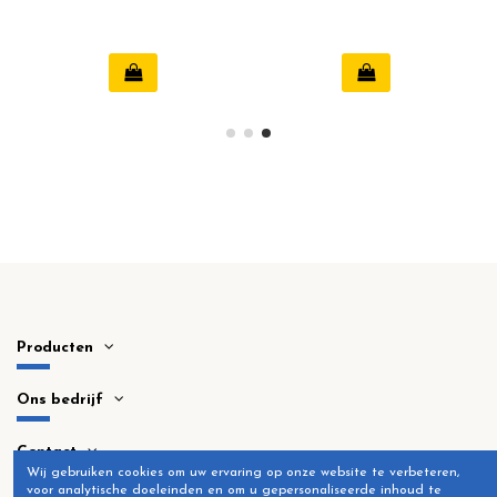
Cannon
Producten
Ons bedrijf
Contact
Wij gebruiken cookies om uw ervaring op onze website te verbeteren,
voor analytische doeleinden en om u gepersonaliseerde inhoud te